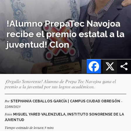
!Alumno PrepaTec Navojoa
recibe el premio estatal a la
juventud! Clon
Facebook
X
¡Orgullo Sonorense! Alumno de Prepa Tec Navojoa gana el
premio a la juventud por sus logros académicos.
Por
-
STEPHANIA CEBALLOS GARCÍA | CAMPUS CIUDAD OBREGÓN
22/08/2023
Fotos
MIGUEL YARED VALENZUELA, INSTITUTO SONORENSE DE LA
JUVENTUD
Tiempo estimado de lectura:3 mins