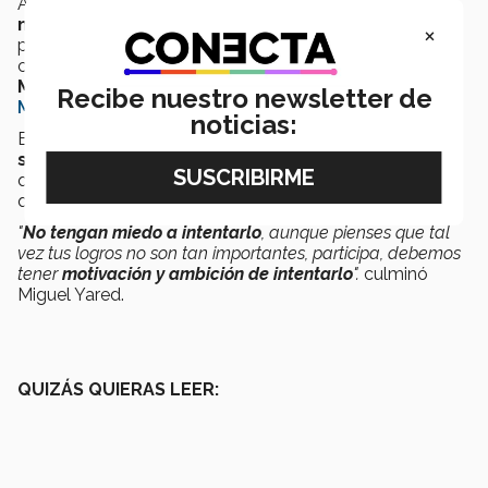
Ahora que
Miguel ha logrado cumplir otra de sus
metas
, comentó que está muy motivado a seguir
×
probando actividades que le ayuden en su crecimiento,
como el participar en la
Olimpiada Mexicana de
Matemáticas
, o conseguir la beca de
Lideres del
Recibe nuestro newsletter de
Mañana
.
noticias:
El alumno destacó la
felicidad y orgullo que le hizo
sentir
el participar en este tipo de eventos, ya
que
promueven la participación de los jóvenes
, a
quienes les dirigió un mensaje.
"
No tengan
miedo a intentarlo
, aunque pienses que tal
vez tus logros no son tan importantes, participa, debemos
tener
motivación
y
ambición de intentarlo
".
culminó
Miguel Yared.
QUIZÁS QUIERAS LEER: