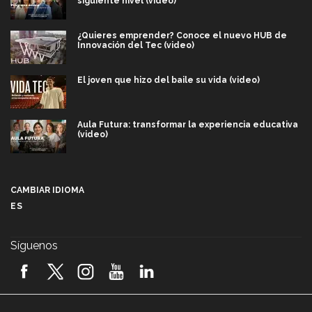
siguiente nivel (video)
¿Quieres emprender? Conoce el nuevo HUB de
Innovación del Tec (video)
El joven que hizo del baile su vida (video)
Aula Futura: transformar la experiencia educativa
(video)
Más que un festival cultural: así es la magia de
VIBRART 2026 (video)
CAMBIAR IDIOMA
ES
Javier Guzmán: investigación con impacto social
(video)
Síguenos
¡México, en el top del mundial de robótica FIRST
2026! (video)
Vida Tec: Pasión, disciplina y básquetbol, con Gael