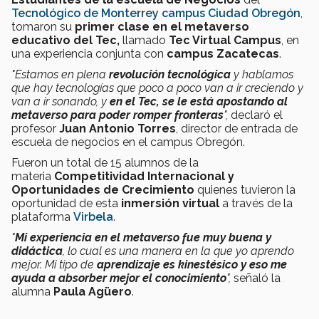
Tecnológico de Monterrey campus Ciudad Obregón
,
tomaron su
primer clase en el metaverso
educativo del Tec,
llamado
Tec Virtual Campus
, en
una experiencia conjunta con
campus Zacatecas
.
"Estamos en plena
revolución tecnológica
y hablamos
que hay tecnologías que poco a poco van a ir creciendo y
van a ir sonando, y
en el Tec, se le está apostando al
metaverso para poder romper fronteras
",
declaró el
profesor
Juan Antonio Torres
, director de entrada de
escuela de negocios en el campus Obregón.
Fueron un total de 15 alumnos de la
materia
Competitividad Internacional y
Oportunidades de Crecimiento
quienes tuvieron la
oportunidad de esta
inmersión virtual
a través de la
plataforma
Virbela
.
"
Mi experiencia en el metaverso fue muy buena y
didáctica
, lo cual es una manera en la que yo aprendo
mejor. Mi tipo de
aprendizaje es kinestésico y eso me
ayuda a absorber mejor el conocimiento
",
señaló la
alumna
Paula Agüero
.