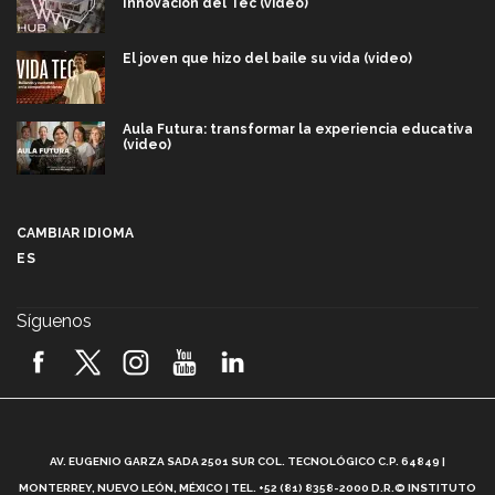
Innovación del Tec (video)
El joven que hizo del baile su vida (video)
Aula Futura: transformar la experiencia educativa
(video)
Más que un festival cultural: así es la magia de
VIBRART 2026 (video)
CAMBIAR IDIOMA
ES
Javier Guzmán: investigación con impacto social
(video)
Síguenos
¡México, en el top del mundial de robótica FIRST
2026! (video)
Vida Tec: Pasión, disciplina y básquetbol, con Gael
Adame (video)
A
AV. EUGENIO GARZA SADA 2501 SUR COL. TECNOLÓGICO C.P. 64849 |
L
¿Cómo es el Modelo Educativo Tec? (video)
MONTERREY, NUEVO LEÓN, MÉXICO | TEL. +52 (81) 8358-2000 D.R.© INSTITUTO