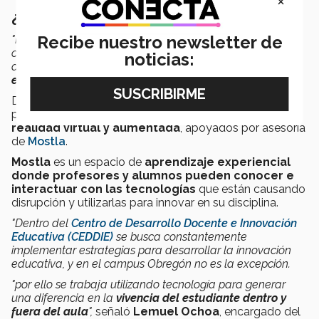
×
¿Qué se viene?
Recibe nuestro newsletter de
"Hablamos de un avance tecnológico como el que se dió
con el nacimiento del internet y su "boom" en los 90's.,
noticias:
aquí
en algún punto también se va a llegar a eso con
esta tecnología
"
, aseveró el profesor Juan Torres.
Dentro del
campus Ciudad Obregón
se tiene en
puerta el proyecto de
implementación de clases en
realidad virtual y aumentada
, apoyados por asesoría
de
Mostla
.
Mostla
es un espacio de
aprendizaje experiencial
donde profesores y alumnos pueden conocer e
interactuar con las tecnologías
que están causando
disrupción y utilizarlas para innovar en su disciplina.
"Dentro del
Centro de Desarrollo Docente e Innovación
Educativa (CEDDIE)
se busca constantemente
implementar estrategias para desarrollar la innovación
educativa, y en el campus Obregón no es la excepción.
"por ello se trabaja utilizando tecnología para generar
una diferencia en la
vivencia del estudiante dentro y
fuera del aula
",
señaló
Lemuel Ochoa
, encargado del