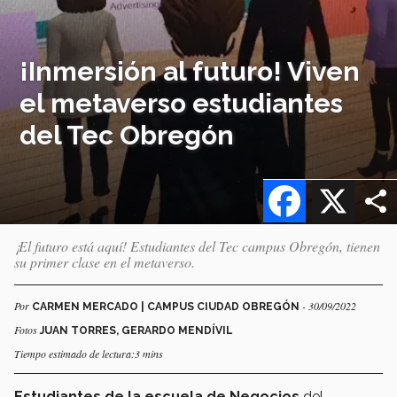
¡Inmersión al futuro! Viven
el metaverso estudiantes
del Tec Obregón
Facebook
X
¡El futuro está aquí! Estudiantes del Tec campus Obregón, tienen
su primer clase en el metaverso.
Por
- 30/09/2022
CARMEN MERCADO | CAMPUS CIUDAD OBREGÓN
Fotos
JUAN TORRES, GERARDO MENDÍVIL
Tiempo estimado de lectura:3 mins
Estudiantes de la escuela de Negocios
del