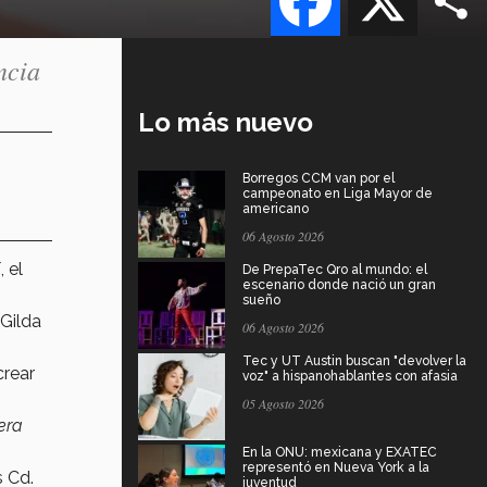
ncia
Lo más nuevo
Borregos CCM van por el
campeonato en Liga Mayor de
americano
06 Agosto 2026
, el
De PrepaTec Qro al mundo: el
escenario donde nació un gran
sueño
 Gilda
06 Agosto 2026
Tec y UT Austin buscan "devolver la
crear
voz" a hispanohablantes con afasia
05 Agosto 2026
era
En la ONU: mexicana y EXATEC
representó en Nueva York a la
 Cd.
juventud