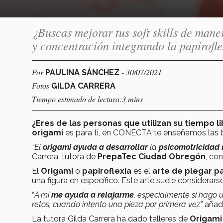
¿Buscas mejorar tus soft skills de man
y concentración integrando la papirofle
Por
- 30/07/2021
PAULINA SÁNCHEZ
Fotos
GILDA CARRERA
Tiempo estimado de lectura:3 mins
¿Eres de las personas que utilizan su tiempo l
origami
es para ti, en CONECTA te enseñamos las b
“El
origami ayuda a desarrollar
la
psicomotricidad 
Carrera, tutora de
PrepaTec Ciudad Obregón
, co
El
Origami
o
papiroflexia
es el
arte de plegar pa
una figura en específico. Este arte suele considerars
“
A mí
me ayuda a relajarme
, especialmente si hago 
retos, cuando intento una pieza por primera vez”
añadi
La tutora Gilda Carrera ha dado talleres de
Origam