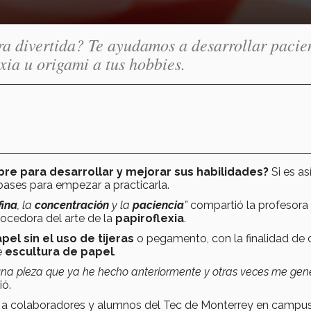
era divertida? Te ayudamos a desarrollar pacie
xia u origami a tus hobbies.
ibre para desarrollar y mejorar sus habilidades?
Si es así
ases para empezar a practicarla.
fina
, la
concentración
y la
paciencia
”
compartió la profesora
nocedora del arte de la
papiroflexia
.
pel sin el uso de tijeras
o pegamento, con la finalidad de 
e
escultura de papel
.
una pieza que ya he hecho anteriormente y otras veces me gen
ó.
i
a colaboradores y alumnos del Tec de Monterrey en campus