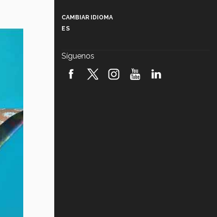
Más que un festival cultural: así es
la magia de VIBRART 2026 (video)
CAMBIAR IDIOMA
ES
Javier Guzmán: investigación con
impacto social (video)
Síguenos
¡México, en el top del mundial de
robótica FIRST 2026! (video)
Vida Tec: Pasión, disciplina y
básquetbol, con Gael Adame
(video)
¿Cómo es el Modelo Educativo
Tec? (video)
Vida Tec: Feminismo e Inteligencia
Artificial, Paola Ricaurte (video)