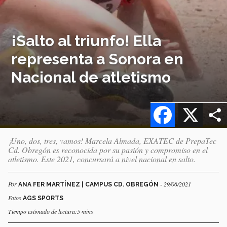
¡Salto al triunfo! Ella
representa a Sonora en
Nacional de atletismo
Facebook
X
¡Uno, dos, tres, vamos! Marcela Almada, EXATEC de PrepaTec
Cd. Obregón es reconocida por su pasión y compromiso en el
atletismo. Este 2021, concursará a nivel nacional en salto.
Por
- 29/06/2021
ANA FER MARTÍNEZ | CAMPUS CD. OBREGÓN
Fotos
AGS SPORTS
Tiempo estimado de lectura:5 mins