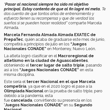
“
Pasar al nacional siempre ha sido mi objetivo
principal. Estoy contenta de que al fin logré mi meta.
Te
das cuenta de que tantos años de entrenamiento y
esfuerzo tienen su recompensa y que de verdad los
sueños sí se pueden hacer realidad”
comparte Marcela
Almada.
Marcela Fernanda Almada Almada
EXATEC de
PrepaTec
, quién acaba de graduarse este mes de junio,
competirá a principios de julio en los
“Juegos
Nacionales CONADE”
en Monterrey, Nuevo León.
La atleta logró clasificar en el
Macroregional de
atletismo en la ciudad de Aguascalientes
,
obteniendo el
tercer lugar de salto triple
, pasando
así a los
“Juegos Nacionales CONADE”
en esta
misma disciplina.
Este sería el
tercer Nacional en el que Marcela
competiría
, ya que en el 2020 logro el pase a la
Olimpiada Nacional
en la prueba de salto triple, pero
debido a la pandemia, esta
fue
cancelada
, convirtiendo su presencia en los
"
Juegos Nacionales CONADE"
en su
Segundo
Nacional
.