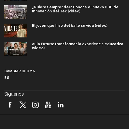
¿Quieres emprender? Conoce el nuevo HUB de
Innovación del Tec (video)
El joven que hizo del baile su vida (video)
Aula Futura: transformar la experiencia educativa
(video)
Más que un festival cultural: así es la magia de
VIBRART 2026 (video)
CAMBIAR IDIOMA
ES
Javier Guzmán: investigación con impacto social
(video)
Síguenos
¡México, en el top del mundial de robótica FIRST
2026! (video)
Vida Tec: Pasión, disciplina y básquetbol, con Gael
Adame (video)
A