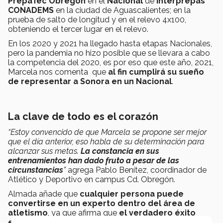
PrepaTec Obregón
en el
Nacional
de
Interprepas
CONADEMS
en la ciudad de Aguascalientes; en la
prueba de salto de longitud y en el relevo 4x100,
obteniendo el tercer lugar en el relevo.
En los 2020 y 2021 ha llegado hasta etapas Nacionales,
pero la pandemia no hizo posible que se llevara a cabo
la competencia del 2020, es por eso que este año, 2021,
Marcela nos comenta que
al fin cumplirá su sueño
de representar a Sonora en un Nacional
.
La clave de todo es el corazón
“Estoy convencido de que Marcela se propone ser mejor
que el día anterior, eso habla de su determinación para
alcanzar sus metas.
La constancia en sus
entrenamientos han dado fruto a pesar de las
circunstancias
”
agrega Pablo Benítez, coordinador de
Atlético y Deportivo en campus Cd. Obregón.
Almada añade que
cualquier persona puede
convertirse en un experto dentro del área de
atletismo
, ya que afirma que
el verdadero éxito
está detrás del esfuerzo
.