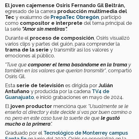
El joven cajemense Osiris Fernando Gil Beltrán,
egresado de la carrera
producción multimedia del
Tec
y exalumno de
PrepaTec Obregón
, participó
como
compositor e interprete
del tema principal de
la serie
"Amor sin mentiras".
Durante el
proceso de composición
, Osiris visualizó
varios clips y partes del guión, para comprender la
trama de la serie
y transmitir así los valores y
emociones al público.
"Tuve que
componer el tema basándome en la trama
y
también en los valores que querían transmitir"
, compartió
Osiris Gil.
Esta
serie de televisión
es dirigida por
Julián
Antuñano
y producida por la cadena
TV4 de
Guanajuato
, e inició grabaciones en mayo de 2024.
El
joven productor
mencióna que:
"Usualmente se le
enseña al director y éste decide si vas por buen camino o
no, pero en este caso tuve la suerte de que
le gustó
mucho a la primera
".
Graduado por el
Tecnológico de Monterrey campus
Santa Fe
en junio del 2023, Osiris se especializó en la