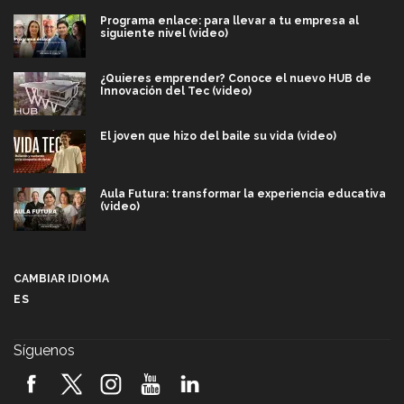
Programa enlace: para llevar a tu empresa al
siguiente nivel (video)
¿Quieres emprender? Conoce el nuevo HUB de
Innovación del Tec (video)
El joven que hizo del baile su vida (video)
Aula Futura: transformar la experiencia educativa
(video)
Más que un festival cultural: así es la magia de
VIBRART 2026 (video)
CAMBIAR IDIOMA
ES
Javier Guzmán: investigación con impacto social
(video)
Síguenos
¡México, en el top del mundial de robótica FIRST
2026! (video)