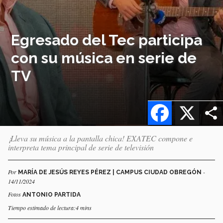
Egresado del Tec participa
con su música en serie de
TV
Facebook
X
¡Lleva su música a la pantalla chica! EXATEC compone e
interpreta tema principal de serie de televisión
Por
-
MARÍA DE JESÚS REYES PÉREZ | CAMPUS CIUDAD OBREGÓN
14/11/2024
Fotos
ANTONIO PARTIDA
Tiempo estimado de lectura:4 mins