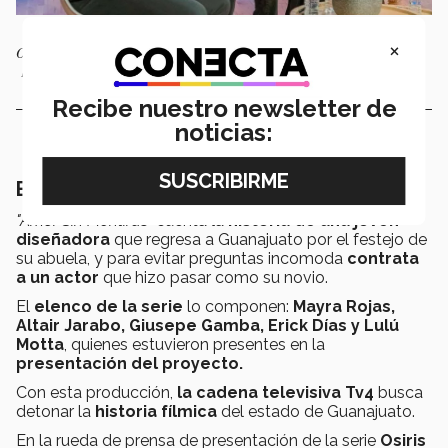
×
Osiris Gil con parte del elenco de la serie "Amor Sin Mentiras". |
Foto: Antonio Partida
Recibe nuestro newsletter de
noticias:
El rodaje de la serie a detalle
"Amor Sin Mentiras
" cuenta la
historia de una joven
diseñadora
que regresa a Guanajuato por el festejo de
su abuela, y para evitar preguntas incomoda
contrata
a un actor
que hizo pasar como su novio.
El
elenco de la serie
lo componen:
Mayra Rojas,
Altair Jarabo, Giusepe Gamba, Erick Días y Lulú
Motta
, quienes estuvieron presentes en la
presentación del proyecto.
Con esta producción,
la cadena televisiva Tv4
busca
detonar la
historia fílmica
del estado de Guanajuato.
En la rueda de prensa de presentación de la serie
Osiris