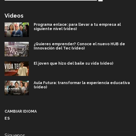
Videos
Programa enlace: para llevar a tu empresa al
siguiente nivel (video)
¿Quieres emprender? Conoce el nuevo HUB de
Innovación del Tec (video)
El joven que hizo del baile su vida (video)
Aula Futura: transformar la experiencia educativa
(video)
Más que un festival cultural: así es la magia de
VIBRART 2026 (video)
CAMBIAR IDIOMA
ES
Javier Guzmán: investigación con impacto social
(video)
Síguenos