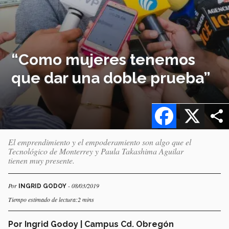
“Como mujeres tenemos
que dar una doble prueba”
Facebook
X
El emprendimiento y el empoderamiento son algo que el
Tecnológico de Monterrey y Paula Takashima Aguilar
tienen muy presente.
Por
- 08/03/2019
INGRID GODOY
Tiempo estimado de lectura:2 mins
Por Ingrid Godoy | Campus Cd. Obregón