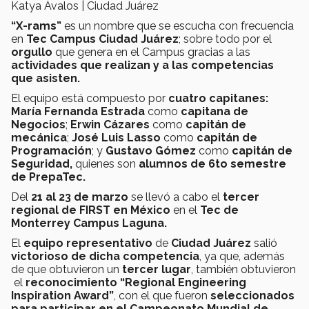
Katya Ávalos | Ciudad Juárez
“X-rams”
es un nombre que se escucha con frecuencia
en
Tec Campus Ciudad Juárez
; sobre todo por el
orgullo
que genera en el Campus gracias a las
actividades que realizan y a las competencias
que asisten.
El equipo está compuesto por
cuatro capitanes:
María Fernanda Estrada
como
capitana de
Negocios
;
Erwin Cázares
como
capitán de
mecánica
;
José Luis Lasso
como
capitán de
Programación
; y
Gustavo Gómez
como
capitán de
Seguridad,
quienes son
alumnos de 6to semestre
de PrepaTec.
Del
21 al 23 de marzo
se llevó a cabo el
tercer
regional de FIRST en México
en el
Tec de
Monterrey Campus Laguna.
El
equipo representativo
de
Ciudad Juárez
salió
victorioso de dicha competencia
, ya que, además
de que obtuvieron un
tercer lugar
, también obtuvieron
el
reconocimiento “Regional Engineering
Inspiration Award”
, con el que fueron
seleccionados
para participar en el Campeonato Mundial de