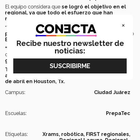
El equipo considera que
se logró el objetivo en el
regional, ya que todo el esfuerzo que han
realizado rindió frutos.
×
“Yo creo que esta temporada se define en
‘un
problema a la vez’
y
‘una partida a la vez’
”, comentó
Erwin Cázares, capitán de mecánica, a CONECTA.
Recibe nuestro newsletter de
“Es un honor haber sido capitán por dos años
noticias:
consecutivos; sé que
‘X-rams’ está destinado a
grandes resultados”
, agregó.
Todos los integrantes de “X-rams”,
se preparan
arduamente para el mundial que será del 17 al 20
de abril en Houston, Tx.
Campus:
Ciudad Juárez
Escuelas:
PrepaTec
Etiquetas:
Xrams,
robótica,
FIRST regionales,