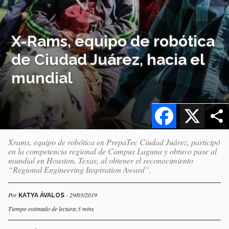
X-Rams, equipo de robótica
de Ciudad Juárez, hacia el
mundial
Facebook
X
Xrams, equipo de robótica en PrepaTec Ciudad Juárez, participó
en la competencia regional de Campus Laguna y obtuvo pase al
mundial en Houston, Texas, al obtener el reconocimiento
“Regional Engineering Inspiration Award”.
Por
- 29/03/2019
KATYA ÁVALOS
Tiempo estimado de lectura:3 mins