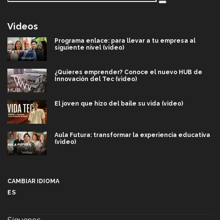
Videos
Programa enlace: para llevar a tu empresa al
siguiente nivel (video)
¿Quieres emprender? Conoce el nuevo HUB de
Innovación del Tec (video)
El joven que hizo del baile su vida (video)
Aula Futura: transformar la experiencia educativa
(video)
Más que un festival cultural: así es la magia de
VIBRART 2026 (video)
CAMBIAR IDIOMA
ES
Javier Guzmán: investigación con impacto social
(video)