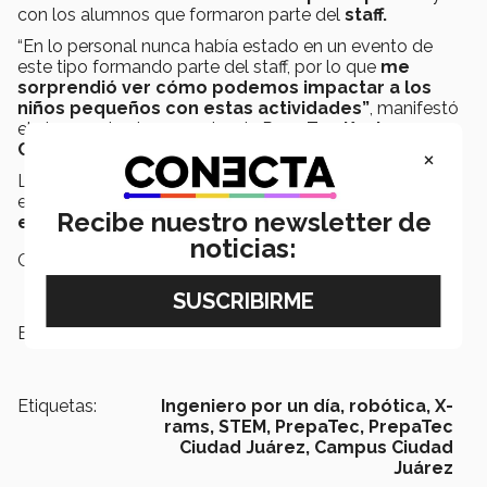
con los alumnos que formaron parte del
staff.
“En lo personal nunca había estado en un evento de
este tipo formando parte del staff, por lo que
me
sorprendió ver cómo podemos impactar a los
niños pequeños con estas actividades
”
, manifestó
el alumno de 5to semestre de PrepaTec,
Kevin
Caballero.
×
Los
participantes disfrutaron
mucho el
evento
, y
esperan poder
participar en las siguientes
Recibe nuestro newsletter de
ediciones.
noticias:
Campus:
Ciudad Juárez
Escuelas:
PrepaTec
Etiquetas:
Ingeniero por un día,
robótica,
X-
rams,
STEM,
PrepaTec,
PrepaTec
Ciudad Juárez,
Campus Ciudad
Juárez