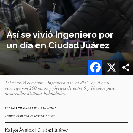
Así se vivió Ingeniero por
un día en Ciudad Juárez
Facebook
X
Así se vivió el evento “Ingeniero por un día”, en el cual
participaron 200 niños y jóvenes de entre 6 y 16 años para
desarrollar distintas habilidades.
Por
- 13/12/2018
KATYA ÁVALOS
Tiempo estimado de lectura:2 mins
Katya Ávalos | Ciudad Juárez