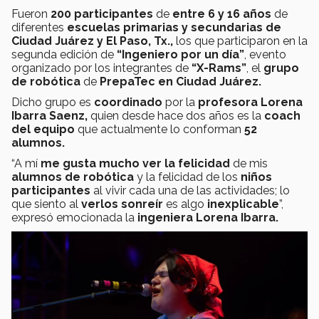
Fueron
200 participantes
de
entre 6 y 16 años
de
diferentes
escuelas primarias y secundarias de
Ciudad Juárez y El Paso, Tx.,
los que participaron en la
segunda edición de
“Ingeniero por un día”
, evento
organizado por los integrantes de
“X-Rams”
, el
grupo
de robótica
de
PrepaTec en Ciudad Juárez.
Dicho grupo es
coordinado
por la
profesora Lorena
Ibarra Saenz,
quien desde hace dos años es la
coach
del equipo
que actualmente lo conforman
52
alumnos.
“A mí
me gusta mucho ver la felicidad
de mis
alumnos de robótica
y la felicidad de los
niños
participantes
al vivir cada una de las actividades; lo
que siento al
verlos sonreír
es algo
inexplicable
”,
expresó emocionada la
ingeniera Lorena Ibarra.