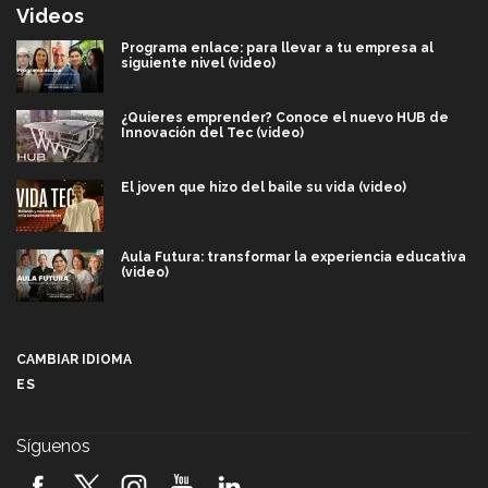
Videos
Programa enlace: para llevar a tu empresa al
siguiente nivel (video)
¿Quieres emprender? Conoce el nuevo HUB de
Innovación del Tec (video)
El joven que hizo del baile su vida (video)
Aula Futura: transformar la experiencia educativa
(video)
Más que un festival cultural: así es la magia de
VIBRART 2026 (video)
CAMBIAR IDIOMA
ES
Javier Guzmán: investigación con impacto social
(video)
Síguenos
¡México, en el top del mundial de robótica FIRST
2026! (video)