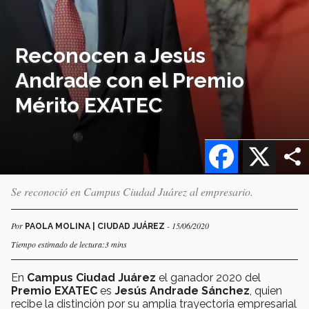
Reconocen a Jesús
Andrade con el Premio
Mérito EXATEC
Facebook
X
Se reconoció en Campus Ciudad Juárez al empresario.
Por
- 15/06/2020
PAOLA MOLINA | CIUDAD JUÁREZ
Tiempo estimado de lectura:3 mins
En
Campus Ciudad Juárez
el ganador 2020 del
Premio EXATEC
es
Jesús Andrade Sánchez
, quien
recibe la distinción por su amplia trayectoria empresarial