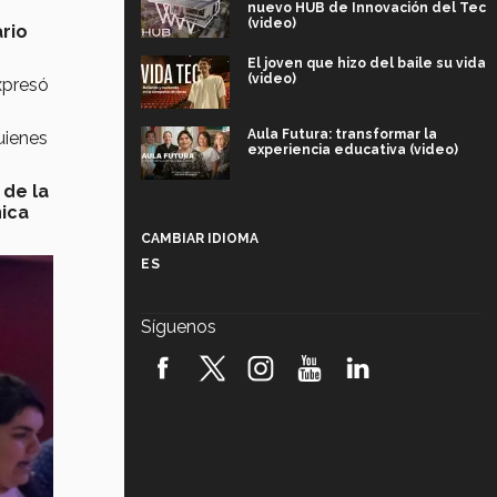
nuevo HUB de Innovación del Tec
(video)
ario
El joven que hizo del baile su vida
(video)
xpresó
Aula Futura: transformar la
quienes
experiencia educativa (video)
 de la
Más que un festival cultural: así es
nica
la magia de VIBRART 2026 (video)
CAMBIAR IDIOMA
ES
Javier Guzmán: investigación con
impacto social (video)
Síguenos
¡México, en el top del mundial de
robótica FIRST 2026! (video)
Vida Tec: Pasión, disciplina y
básquetbol, con Gael Adame
(video)
¿Cómo es el Modelo Educativo