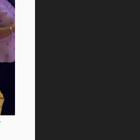
Tec? (video)
Vida Tec: Feminismo e Inteligencia
Artificial, Paola Ricaurte (video)
o