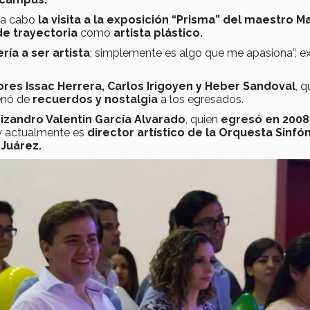
ó a cabo
la visita a la exposición “Prisma” del maestro M
de trayectoria
como
artista plástico.
ría a ser artista
; simplemente es algo que me apasiona”, e
res Issac Herrera, Carlos Irigoyen y Heber Sandoval
, 
enó de
recuerdos y nostalgia
a los egresados.
izandro Valentin García Alvarado
, quien
egresó en 2008
y actualmente es
director artístico de la Orquesta Sinfó
 Juárez.