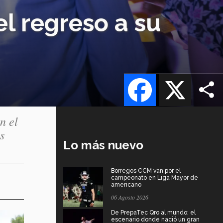
l regreso a su
Facebook
X
n el
s
Lo más nuevo
Borregos CCM van por el
campeonato en Liga Mayor de
americano
06 Agosto 2026
De PrepaTec Qro al mundo: el
escenario donde nació un gran