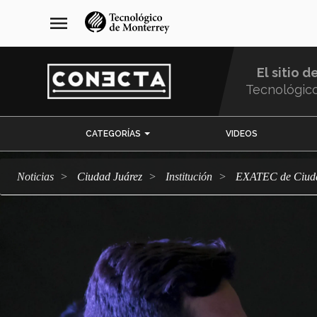
Pasar
navegación
menu
al
principal
contenido
principal
El sitio d
Tecnológic
Menu
CATEGORÍAS
VIDEOS
Comunidad
Noticias
Ciudad Juárez
Institución
EXATEC de Ciuda