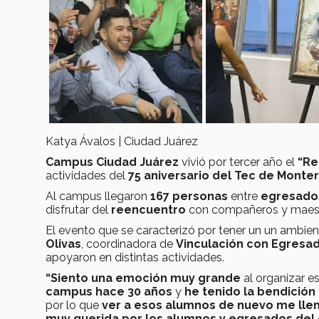
Katya Ávalos | Ciudad Juárez
Campus Ciudad Juárez
vivió por tercer año el
“Re
actividades del
75 aniversario del Tec de Monte
Al campus llegaron
167 personas
entre
egresado
disfrutar del
reencuentro
con compañeros y maest
El evento que se caracterizó por tener un un ambien
Olivas
, coordinadora de
Vinculación con Egresa
apoyaron en distintas actividades.
“Siento una emoción muy grande
al organizar e
campus hace 30 años
y
he tenido la bendición
por lo que
ver a esos alumnos de nuevo me llen
muy querida por los alumnos y egresados del