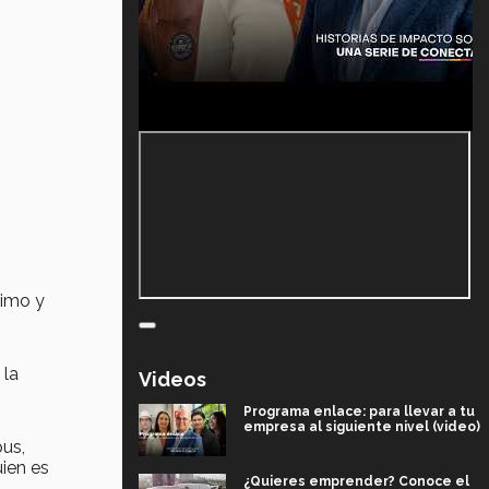
ximo y
n
 la
Videos
Programa enlace: para llevar a tu
empresa al siguiente nivel (video)
us,
ien es
¿Quieres emprender? Conoce el