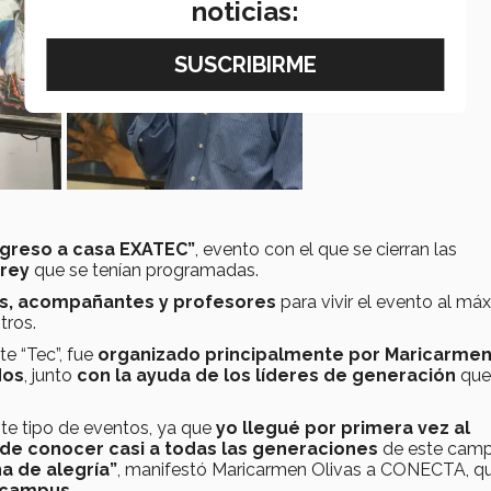
noticias:
greso a casa EXATEC”
, evento con el que se cierran las
rrey
que se tenían programadas.
s, acompañantes y profesores
para vivir el evento al má
ros.
te “Tec”, fue
organizado principalmente por Maricarme
dos
, junto
con la ayuda de los líderes de generación
que
ste tipo de eventos, ya que
yo llegué por primera vez al
 de conocer casi a todas las generaciones
de este camp
a de alegría”
, manifestó Maricarmen Olivas a CONECTA, qu
 campus.