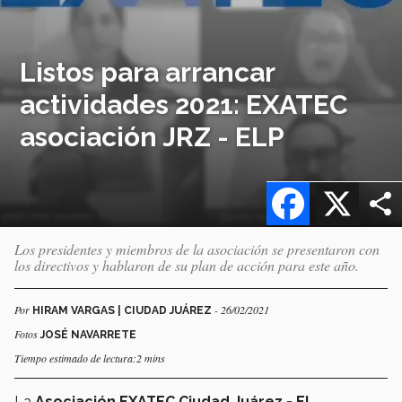
Listos para arrancar
actividades 2021: EXATEC
asociación JRZ - ELP
Facebook
X
Los presidentes y miembros de la asociación se presentaron con
los directivos y hablaron de su plan de acción para este año.
Por
- 26/02/2021
HIRAM VARGAS | CIUDAD JUÁREZ
Fotos
JOSÉ NAVARRETE
Tiempo estimado de lectura:2 mins
La
Asociación EXATEC Ciudad Juárez - El