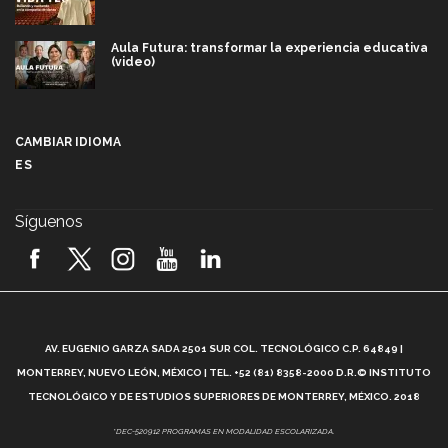
Aula Futura: transformar la experiencia educativa
(video)
Más que un festival cultural: así es la magia de
VIBRART 2026 (video)
CAMBIAR IDIOMA
ES
Javier Guzmán: investigación con impacto social
(video)
Síguenos
¡México, en el top del mundial de robótica FIRST
2026! (video)
Vida Tec: Pasión, disciplina y básquetbol, con Gael
Adame (video)
A
AV. EUGENIO GARZA SADA 2501 SUR COL. TECNOLÓGICO C.P. 64849 |
L
¿Cómo es el Modelo Educativo Tec? (video)
MONTERREY, NUEVO LEÓN, MÉXICO | TEL. +52 (81) 8358-2000 D.R.© INSTITUTO
TECNOLÓGICO Y DE ESTUDIOS SUPERIORES DE MONTERREY, MÉXICO. 2018
Vida Tec: Feminismo e Inteligencia Artificial, Paola
*DEC-520912 PROGRAMAS EN MODALIDAD ESCOLARIZADA.
Ricaurte (video)