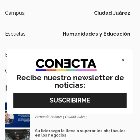
Campus:
Ciudad Juárez
Escuelas:
Humanidades y Educación
Etiquetas:
EXATEC ,
Ciudad Juárez
×
Categoría:
Institución
Recibe nuestro newsletter de
noticias:
Notas Relacionadas
Empresario EXATEC da conferencia
internacional para el CIIMM
Fernando Bohmer | Ciudad Juárez
Su liderazgo la lleva a superar los obstáculos
en los negocios