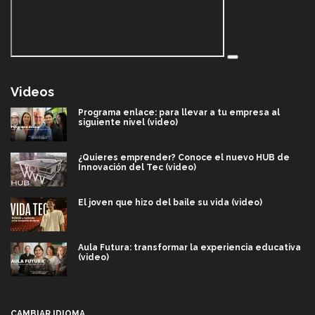
Videos
Programa enlace: para llevar a tu empresa al
siguiente nivel (video)
¿Quieres emprender? Conoce el nuevo HUB de
Innovación del Tec (video)
El joven que hizo del baile su vida (video)
Aula Futura: transformar la experiencia educativa
(video)
Más que un festival cultural: así es la magia de
VIBRART 2026 (video)
CAMBIAR IDIOMA