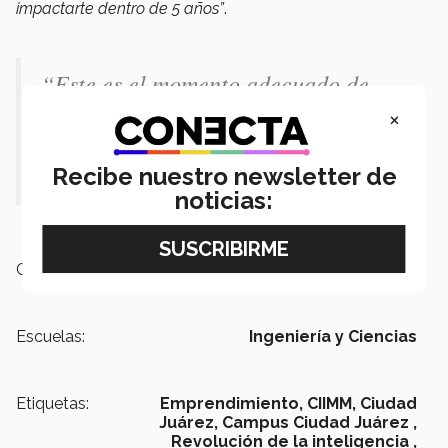
impactarte dentro de 5 años”
.
“Este es el momento adecuado de
tomar muy buenas decisiones porque
×
lo que decidas hoy, es lo que va a
Recibe nuestro newsletter de
impactarte dentro de 5 años”.
noticias:
Campus:
Ciudad Juárez
Escuelas:
Ingeniería y Ciencias
Etiquetas:
Emprendimiento,
CIIMM,
Ciudad
Juárez,
Campus Ciudad Juárez ,
Revolución de la inteligencia ,