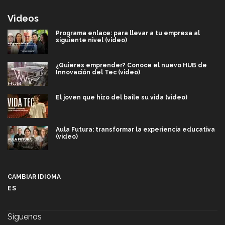
Videos
Programa enlace: para llevar a tu empresa al
siguiente nivel (video)
¿Quieres emprender? Conoce el nuevo HUB de
Innovación del Tec (video)
El joven que hizo del baile su vida (video)
Aula Futura: transformar la experiencia educativa
(video)
Más que un festival cultural: así es la magia de
VIBRART 2026 (video)
CAMBIAR IDIOMA
ES
Javier Guzmán: investigación con impacto social
(video)
Síguenos