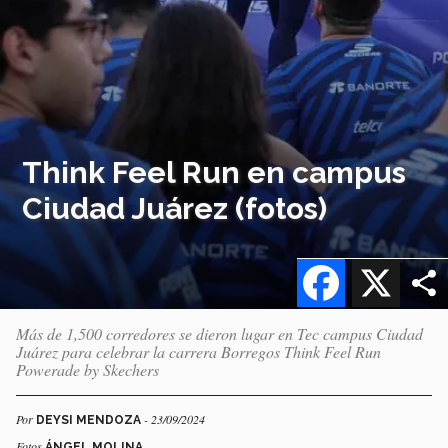
Think Feel Run en campus
Ciudad Juárez (fotos)
Facebook
X
Más de 1,500 corredores se dieron lugar en Tec campus Ciudad
Juárez para celebrar la carrera Borregos Think Feel Run
Powerade by Skechers
Por
- 23/09/2024
DEYSI MENDOZA
Fotos
ÁNGEL MOLINA