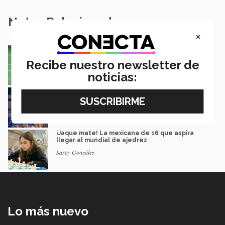
Notas Relacionadas
×
México va por pase olímpico en mundial de
flag football en Alemania
Recibe nuestro newsletter de
José Longino Torres
noticias:
Borregos CCM van por el campeonato en liga
mayor de americano
Mauricio Berdón García
¡Jaque mate! La mexicana de 16 que aspira
llegar al mundial de ajedrez
Saray González
Lo más nuevo