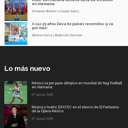
Líder del Mañana obtiene beca de estudios
en Alemania
Fernando Bohmer | Ciudad Juárez
A sus 23 años lleva 62 países recorridos ¡y va
por más!
Melissa Garza | Redacción Nacional
Lo más nuevo
México va por pase olímpico en mundial de flag football
en Alemania
07 Agosto 2026
Música y teatro: EXATEC en el elenco de El Fantasma
de la Ópera México
07 Agosto 2026