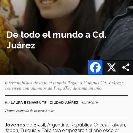
De todo el mundo a Cd.
Juárez
Facebook
X
Intercambistas de todo el mundo llegan a Campus Cd. Juárez y
conviven con alumnos de PrepaTec durante un año.
Por
- 30/10/2019
LAURA BENAVENTE | CIUDAD JUÁREZ
Tiempo estimado de lectura:2 mins
Jóvenes
de Brasil, Argentina, República Checa, Taiwán,
Japón, Turquía y Tailandia empezaron el año escolar