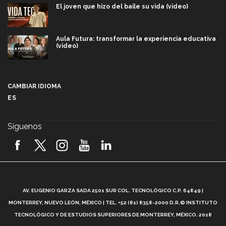
El joven que hizo del baile su vida (video)
Aula Futura: transformar la experiencia educativa
(video)
Más que un festival cultural: así es la magia de
VIBRART 2026 (video)
CAMBIAR IDIOMA
ES
Javier Guzmán: investigación con impacto social
(video)
Síguenos
¡México, en el top del mundial de robótica FIRST
2026! (video)
Vida Tec: Pasión, disciplina y básquetbol, con Gael
Adame (video)
A
AV. EUGENIO GARZA SADA 2501 SUR COL. TECNOLÓGICO C.P. 64849 |
L
¿Cómo es el Modelo Educativo Tec? (video)
MONTERREY, NUEVO LEÓN, MÉXICO | TEL. +52 (81) 8358-2000 D.R.© INSTITUTO
TECNOLÓGICO Y DE ESTUDIOS SUPERIORES DE MONTERREY, MÉXICO. 2018