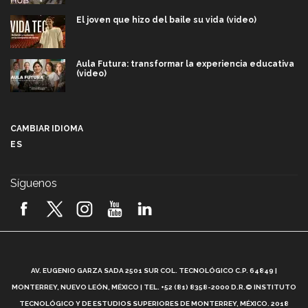
El joven que hizo del baile su vida (video)
Aula Futura: transformar la experiencia educativa
(video)
Más que un festival cultural: así es la magia de
VIBRART 2026 (video)
CAMBIAR IDIOMA
ES
Javier Guzmán: investigación con impacto social
(video)
Síguenos
¡México, en el top del mundial de robótica FIRST
2026! (video)
Vida Tec: Pasión, disciplina y básquetbol, con Gael
Adame (video)
A
AV. EUGENIO GARZA SADA 2501 SUR COL. TECNOLÓGICO C.P. 64849 |
L
¿Cómo es el Modelo Educativo Tec? (video)
MONTERREY, NUEVO LEÓN, MÉXICO | TEL. +52 (81) 8358-2000 D.R.© INSTITUTO
TECNOLÓGICO Y DE ESTUDIOS SUPERIORES DE MONTERREY, MÉXICO. 2018