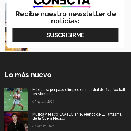
Entrenadora en Juárez da rutinas en YouTube
Paola Molina | Ciudad Juárez
Recibe nuestro newsletter de
noticias:
Sus pasos de baile lo encaminan al éxito
Fernando Bohmer | Ciudad Juárez
Lo más nuevo
México va por pase olímpico en mundial de flag football
en Alemania
07 Agosto 2026
Música y teatro: EXATEC en el elenco de El Fantasma
de la Ópera México
07 Agosto 2026