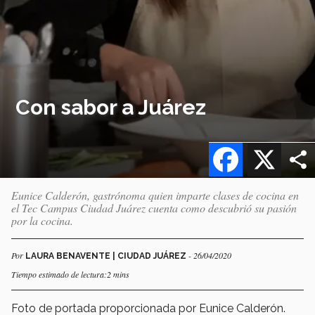
Con sabor a Juárez
Facebook
X
Eunice Calderón, gastrónoma quien imparte clases de cocina en
el Tec Campus Ciudad Juárez cuenta como descubrió su pasión
por la cocina.
Por
- 26/04/2020
LAURA BENAVENTE | CIUDAD JUÁREZ
Tiempo estimado de lectura:2 mins
Foto de portada proporcionada por Eunice Calderón.