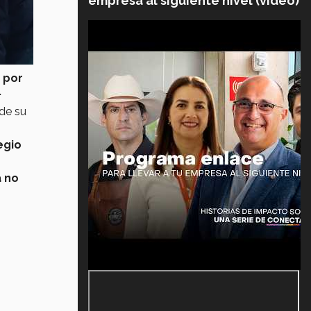
empresa al siguiente nivel (video)
 por
.
 de su
egio
a no