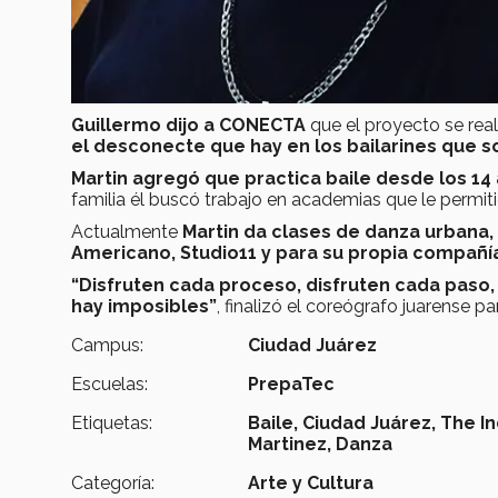
Guillermo dijo a CONECTA
que el proyecto se rea
el desconecte que hay en los bailarines que sol
Martin agregó
que practica baile desde los 1
familia él buscó trabajo en academias que le permit
Actualmente
Martin da clases de danza urbana,
Americano, Studio11 y para su propia compañía
“Disfruten cada proceso, disfruten cada paso,
hay imposibles”
, finalizó el coreógrafo juarense 
Campus:
Ciudad Juárez
Escuelas:
PrepaTec
Etiquetas:
Baile,
Ciudad Juárez,
The I
Martinez,
Danza
Categoría:
Arte y Cultura