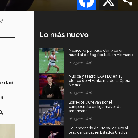
he
Lo más nuevo
México va por pase olímpico en
mundial de flag football en Alemania
07 Agosto 2026
Música y teatro: EXATEC en el
elenco de El Fantasma de la Ópera
verdad
Mexico
07 Agosto 2026
un
Borregos CCM van por el
campeonato en liga mayor de
americano
B,
06 Agosto 2026
Del escenario de PrepaTec Qro al
teatro musical en Estados Unidos