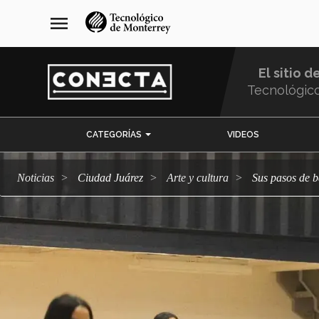
Pasar
navegación
menu
al
principal
contenido
principal
El sitio d
Tecnológic
Menu
CATEGORÍAS
VIDEOS
Comunidad
Noticias
Ciudad Juárez
arte y cultura
Sus pasos de 