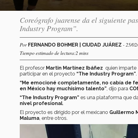
Coreógrafo juarense da el siguiente pas
Industry Program”.
Por
- 25/02
FERNANDO BOHMER | CIUDAD JUÁREZ
Tiempo estimado de lectura:2 mins
El profesor
Martin Martínez Ibáñez
quien imparte c
participar en el proyecto
“The Industry Program”
.
“Me emocioné completamente, no cabía de felic
en México hay muchísimo talento”
, dijo para
CO
“The Industry Program”
es una plataforma que d
nivel profesional
.
El proyecto es dirigido por el mexicano
Guillermo 
Maluma
, entre otros.