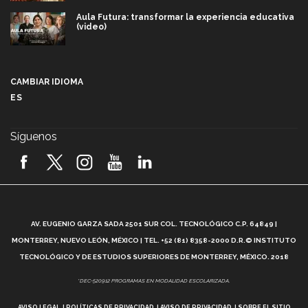
Aula Futura: transformar la experiencia educativa
(video)
Más que un festival cultural: así es la magia de
VIBRART 2026 (video)
CAMBIAR IDIOMA
ES
Javier Guzmán: investigación con impacto social
(video)
Síguenos
¡México, en el top del mundial de robótica FIRST
2026! (video)
Vida Tec: Pasión, disciplina y básquetbol, con Gael
Adame (video)
A
AV. EUGENIO GARZA SADA 2501 SUR COL. TECNOLÓGICO C.P. 64849 |
L
¿Cómo es el Modelo Educativo Tec? (video)
MONTERREY, NUEVO LEÓN, MÉXICO | TEL. +52 (81) 8358-2000 D.R.© INSTITUTO
TECNOLÓGICO Y DE ESTUDIOS SUPERIORES DE MONTERREY, MÉXICO. 2018
Vida Tec: Feminismo e Inteligencia Artificial, Paola
*DEC-520912 PROGRAMAS EN MODALIDAD ESCOLARIZADA.
Ricaurte (video)
AVISO LEGAL
POLÍTICAS DE PRIVACIDAD
AVISO DE PRIVACIDAD
SOBRE EL SITIO