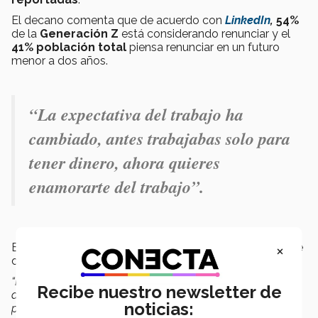
El decano comenta que de acuerdo con
LinkedIn
,
54%
de la
Generación Z
está considerando renunciar y el
41% población total
piensa renunciar en un futuro
menor a dos años.
“La
expectativa del trabajo ha
cambiado
, antes trabajabas solo para
tener dinero, ahora quieres
enamorarte del trabajo”.
×
Esta falta de
sentimiento de identidad
ha hecho que
disminuya la longevidad promedio de las empresas.
“La
longevidad promedio
de las empresa
s ha
Recibe nuestro newsletter de
disminuido a
7 años
, cuando en la
década de los 70
el
noticias:
promedio era de
40 años
. Esto no quiere decir que