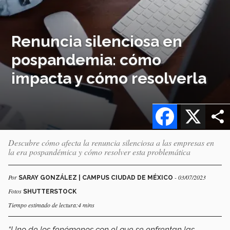
Renuncia silenciosa en
pospandemia: cómo
impacta y cómo resolverla
Facebook
X
Descubre cómo afecta la renuncia silenciosa a las empresas en
la era pospandémica y cómo resolver esta problemática
Por
- 03/07/2023
SARAY GONZÁLEZ | CAMPUS CIUDAD DE MÉXICO
Fotos
SHUTTERSTOCK
Tiempo estimado de lectura:4 mins
“Uno de los fenómenos con el que se enfrentan las