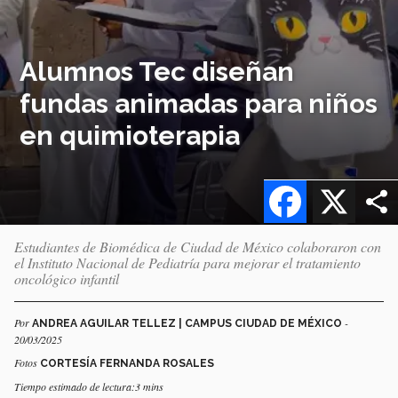
Alumnos Tec diseñan
fundas animadas para niños
en quimioterapia
Facebook
X
Estudiantes de Biomédica de Ciudad de México colaboraron con
el Instituto Nacional de Pediatría para mejorar el tratamiento
oncológico infantil
Por
-
ANDREA AGUILAR TELLEZ | CAMPUS CIUDAD DE MÉXICO
20/03/2025
Fotos
CORTESÍA FERNANDA ROSALES
Tiempo estimado de lectura:3 mins