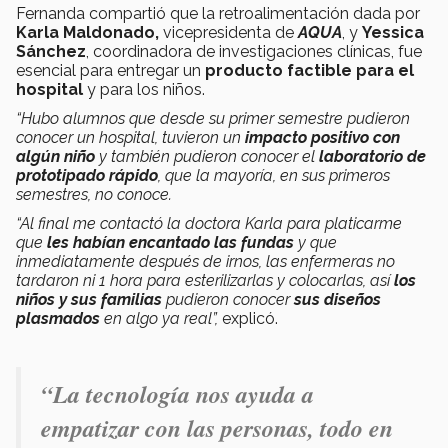
Fernanda compartió que la retroalimentación dada por
Karla Maldonado,
vicepresidenta de
AQUA
, y
Yessica
Sánchez
, coordinadora de investigaciones clínicas, fue
esencial para entregar un
producto factible para el
hospital
y para los niños.
“Hubo alumnos que desde su primer semestre pudieron
conocer un hospital, tuvieron un
impacto positivo con
algún niño
y también pudieron conocer el
laboratorio de
prototipado rápido
, que la mayoría, en sus primeros
semestres, no conoce.
“Al final me contactó la doctora Karla para platicarme
que
les habían encantado las fundas
y que
inmediatamente después de irnos, las enfermeras no
tardaron ni 1 hora para esterilizarlas y colocarlas, así
los
niños y sus familias
pudieron conocer
sus diseños
plasmados
en algo ya real”,
explicó.
“La tecnología nos ayuda a
empatizar con las personas, todo en