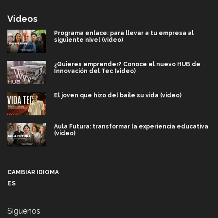
Videos
Programa enlace: para llevar a tu empresa al
siguiente nivel (video)
¿Quieres emprender? Conoce el nuevo HUB de
Innovación del Tec (video)
El joven que hizo del baile su vida (video)
Aula Futura: transformar la experiencia educativa
(video)
Más que un festival cultural: así es la magia de
VIBRART 2026 (video)
CAMBIAR IDIOMA
ES
Javier Guzmán: investigación con impacto social
(video)
Síguenos