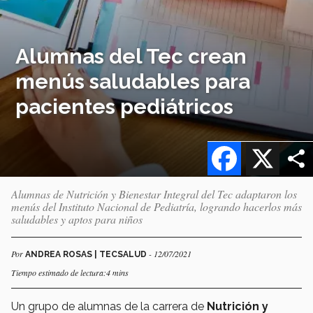
Alumnas del Tec crean
menús saludables para
pacientes pediátricos
Facebook
X
Alumnas de Nutrición y Bienestar Integral del Tec adaptaron los
menús del Instituto Nacional de Pediatría, logrando hacerlos más
saludables y aptos para niños
Por
- 12/07/2021
ANDREA ROSAS | TECSALUD
Tiempo estimado de lectura:4 mins
Un grupo de alumnas de la carrera de
Nutrición y