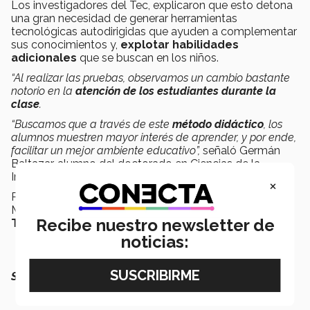
Los investigadores del Tec, explicaron que esto detona
una gran necesidad de generar herramientas
tecnológicas autodirigidas que ayuden a complementar
sus conocimientos y,
explotar habilidades
adicionales
que se buscan en los niños.
“Al realizar las pruebas, observamos un cambio bastante
notorio en la
atención de los estudiantes durante la
clase
.
“Buscamos que a través de este
método didáctico
, los
alumnos muestren mayor interés de aprender, y por ende,
facilitar un mejor ambiente educativo”,
señaló Germán
Baltazar, alumno del doctorado en Ciencias de la
Ingeniería.
×
Para este proyecto también colaboran el doctor Arturo
Molina, y maestro Omar Mata, todos investigadores del
Recibe nuestro newsletter de
Tecnológico de Monterrey
.
noticias:
SEGURO QUERRÁS LEER TAMBIÉN: