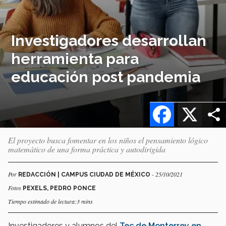
Investigadores desarrollan
herramienta para
educación post pandemia
Facebook
X
El proyecto busca fomentar en los niños el pensamiento lógico
matemático de una forma práctica y autodirigida
Por
- 25/10/2021
REDACCIÓN | CAMPUS CIUDAD DE MÉXICO
Fotos
PEXELS, PEDRO PONCE
Tiempo estimado de lectura:3 mins
Investigadores y alumnos del
Tec de Monterrey en