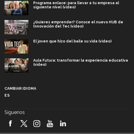
Programa enlace: para llevar a tu empresa al
siguiente nivel (video)
¿Quieres emprender? Conoce el nuevo HUB de
Innovación del Tec (video)
El joven que hizo del baile su vida (video)
Aula Futura: transformar la experiencia educativa
(video)
Más que un festival cultural: así es la magia de
VIBRART 2026 (video)
CAMBIAR IDIOMA
ES
Javier Guzmán: investigación con impacto social
(video)
Síguenos
¡México, en el top del mundial de robótica FIRST
2026! (video)