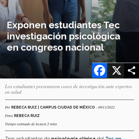
Exponen estudiantes Tec
investigación psicológica
en congreso nacional
Facebook
X
Los estudiantes presentaron casos de investigación ante expertos
en salud
Por
- 09/11/2022
REBECA RUIZ | CAMPUS CIUDAD DE MÉXICO
Fotos
REBECA RUIZ
Tiempo estimado de lectura:2 mins
Tres estudiantes de
psicología clínica
del
Tec en