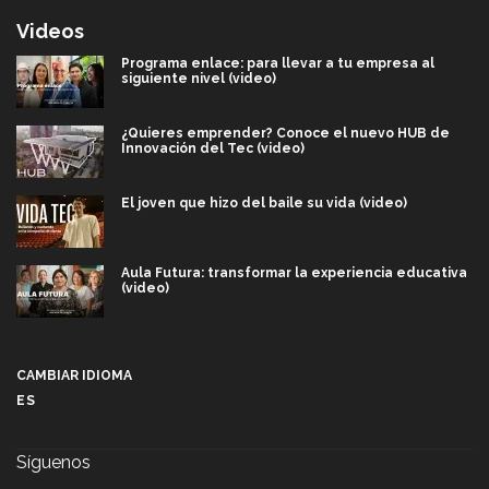
Videos
Programa enlace: para llevar a tu empresa al
siguiente nivel (video)
¿Quieres emprender? Conoce el nuevo HUB de
Innovación del Tec (video)
El joven que hizo del baile su vida (video)
Aula Futura: transformar la experiencia educativa
(video)
Más que un festival cultural: así es la magia de
VIBRART 2026 (video)
CAMBIAR IDIOMA
ES
Javier Guzmán: investigación con impacto social
(video)
Síguenos
¡México, en el top del mundial de robótica FIRST