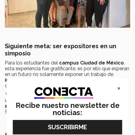
Siguiente meta: ser expositores en un
simposio
Para los estudiantes del
campus Ciudad de México
,
esta experiencia fue gratificante, es por ello que esperan
en un futuro no solamente exponer un trabajo de
investigación
, sino ofrecer charlas y conferencias a
otros
expertos en salud
.
×
“Creo que nuestra siguiente meta es no solamente hacer
un póster y exponer, sino que también hacer algún
Recibe nuestro newsletter de
simposio o alguna conferencia
en auditorios”,
finalizó
noticias:
Sara Velázquez.
SEGURO QUERRÁS LEER: