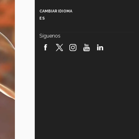
Más que un festival cultural: así es
la magia de VIBRART 2026 (video)
CAMBIAR IDIOMA
ES
Javier Guzmán: investigación con
impacto social (video)
Síguenos
¡México, en el top del mundial de
robótica FIRST 2026! (video)
Vida Tec: Pasión, disciplina y
básquetbol, con Gael Adame
(video)
¿Cómo es el Modelo Educativo
Tec? (video)
Vida Tec: Feminismo e Inteligencia
Artificial, Paola Ricaurte (video)