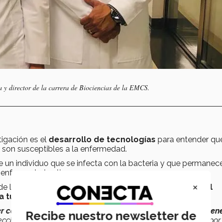
a y director de la carrera de Biociencias de la EMCS.
tigación es el
desarrollo de tecnologías
para entender qué
 son susceptibles a la enfermedad.
 un individuo que se infecta con la bacteria y que permanece
a enfermedad activa.
×
e la investigación fue
comprender cómo reacciona el
a tuberculosis.
r cómo un grupo de células de la respuesta innata que te
Recibe nuestro newsletter de
nfección en etapas muy tempranas una vez que es adquirida por