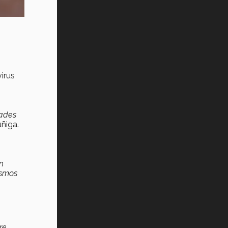
virus
ltades
ñiga.
n
ismos
re