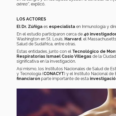
aérea”
, explicó.
LOS ACTORES
El Dr. Zúñiga
es
especialista
en Inmunología y dir
En el estudio participaron cerca de
40 investigador
Washington en St. Louis,
Harvard
, el Massachusetts
Salud de Sudáfrica, entre otras.
Estas entidades, junto con el
Tecnológico de Mon
Respiratorias Ismael Cosío Villegas
de la Ciudad
significativa en la investigación.
Así mismo, los Institutos Nacionales de Salud de E
y Tecnología (
CONACYT
) y el Instituto Nacional d
financiaron
parte importante de esta
investigaci