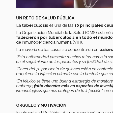
UN RETO DE SALUD PÚBLICA
La
tuberculosis
es una de las
10 principales ca
La Organización Mundial de la Salud (OMS) estimó
fallecieron por tuberculosis en todo el mundo
de inmunodeficiencia humana (VIH).
La mayoría de los casos se concentraron en
países
“Esta enfermedad presenta muchos retos, como lo so
en el seguimiento de los pacientes y su facilidad de 
"Cerca del 70 por ciento de quienes están en contacto
adquieren la infección primaria con la bacteria que ca
“En México se tiene una buena estrategia de monitoreo 
embargo,
falta ahondar más en aspectos de invest
inmunológicos que nos protegen de la infección”
, men
ORGULLO Y MOTIVACIÓN
Finalmente, el Dr. Zúñiga Ramos mencionó que se s