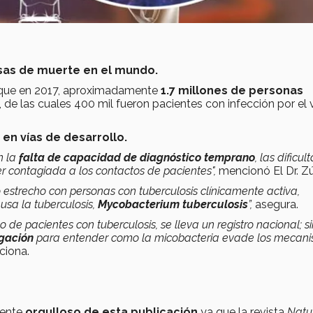
usas de muerte en el mundo.
 que en 2017, aproximadamente
1.7 millones de personas
, de las cuales 400 mil fueron pacientes con infección por el 
 en vías de desarrollo.
n la
falta de capacidad de diagnóstico temprano
, las dificu
ser contagiada a los contactos de pacientes",
mencionó El Dr. Zú
 estrecho con personas con tuberculosis clínicamente activa,
usa la tuberculosis,
Mycobacterium tuberculosis
”,
asegura.
de pacientes con tuberculosis, se lleva un registro nacional; si
igación
para entender como la micobacteria evade los mecan
ciona.
iente
orgulloso de esta publicación
ya que la revista
Natu