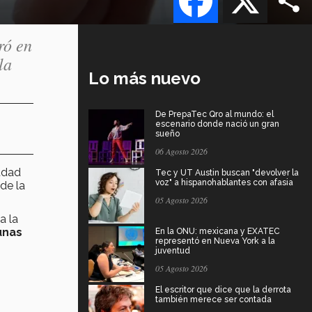
ró en
la
Lo más nuevo
De PrepaTec Qro al mundo: el
escenario donde nació un gran
sueño
06 Agosto 2026
udad
Tec y UT Austin buscan "devolver la
voz" a hispanohablantes con afasia
 de la
05 Agosto 2026
a la
unas
En la ONU: mexicana y EXATEC
representó en Nueva York a la
juventud
05 Agosto 2026
El escritor que dice que la derrota
también merece ser contada