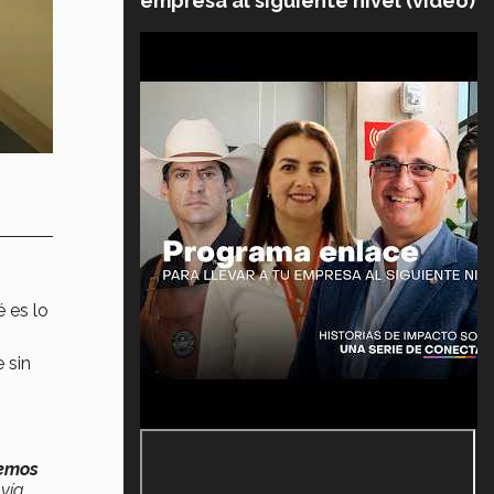
empresa al siguiente nivel (video)
 es lo
 sin
nemos
 vía