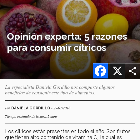
Opinión experta: 5 razones
para consumir cítricos
Facebook
X
La especialista Daniela Gordillo nos comparte algunos
beneficios de consumir este tipo de alimentos.
Por
- 29/01/2018
DANIELA GORDILLO
Tiempo estimado de lectura:2 mins
Los cítricos están presentes en todo el año. Son frutos
que tienen alto contenido de vitamina C, la cual es