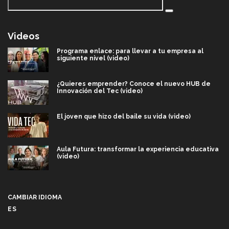
Videos
Programa enlace: para llevar a tu empresa al
siguiente nivel (video)
¿Quieres emprender? Conoce el nuevo HUB de
Innovación del Tec (video)
El joven que hizo del baile su vida (video)
Aula Futura: transformar la experiencia educativa
(video)
Más que un festival cultural: así es la magia de
VIBRART 2026 (video)
CAMBIAR IDIOMA
ES
Javier Guzmán: investigación con impacto social
(video)