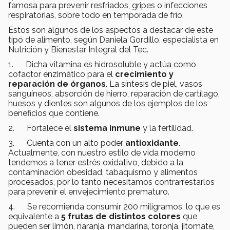
famosa para prevenir resfriados, gripes o infecciones
respiratorias, sobre todo en temporada de frío.
Estos son algunos de los aspectos a destacar de este
tipo de alimento, según Daniela Gordillo, especialista en
Nutrición y Bienestar Integral del Tec.
1. Dicha vitamina es hidrosoluble y actúa como
cofactor enzimático para el
crecimiento y
reparación de órganos
. La síntesis de piel, vasos
sanguíneos, absorción de hierro, reparación de cartílago,
huesos y dientes son algunos de los ejemplos de los
beneficios que contiene.
2. Fortalece el
sistema inmune
y la fertilidad.
3. Cuenta con un alto poder
antioxidante
.
Actualmente, con nuestro estilo de vida moderno
tendemos a tener estrés oxidativo, debido a la
contaminación obesidad, tabaquismo y alimentos
procesados, por lo tanto necesitamos contrarrestarlos
para prevenir el envejecimiento prematuro.
4. Se recomienda consumir 200 miligramos, lo que es
equivalente a
5 frutas de distintos colores
que
pueden ser limón, naranja, mandarina, toronja, jitomate,