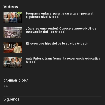
Videos
Programa enlace: para llevar a tu empresa al
siguiente nivel (video)
¿Quieres emprender? Conoce el nuevo HUB de
Innovación del Tec (video)
El joven que hizo del baile su vida (video)
Aula Futura: transformar la experiencia educativa
(video)
Más que un festival cultural: así es la magia de
VIBRART 2026 (video)
CAMBIAR IDIOMA
ES
Javier Guzmán: investigación con impacto social
(video)
Síguenos
¡México, en el top del mundial de robótica FIRST