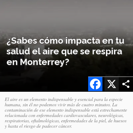
¿Sabes cómo impacta en tu
salud el aire que se respira
en Monterrey?
Facebook
X
El aire es un elemento indispensable y esencial para la especie
humana, sin él no podemos vivir más de cuatro minutos. La
contaminación de ese elemento indispensable está estrechamente
relacionada con enfermedades cardiovasculares, neurológicas,
respiratorias, oftalmológicas, enfermedades de la piel, de huesos
y hasta el riesgo de padecer cáncer.