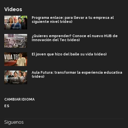
Videos
Programa enlace: para llevar a tu empresa al
siguiente nivel (video)
¿Quieres emprender? Conoce el nuevo HUB de
Innovación del Tec (video)
El joven que hizo del baile su vida (video)
Aula Futura: transformar la experiencia educativa
(video)
Más que un festival cultural: así es la magia de
VIBRART 2026 (video)
CAMBIAR IDIOMA
ES
Javier Guzmán: investigación con impacto social
(video)
Síguenos
¡México, en el top del mundial de robótica FIRST