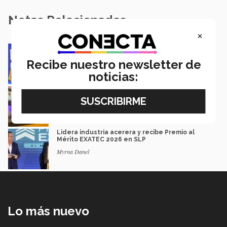
Notas Relacionadas
×
Impacto y legado: Marcela Velasco, ganadora
del Premio Mérito EXATEC
Recibe nuestro newsletter de
Guillermo Solorio
noticias:
Docencia con propósito: la historia de Debbie
Hernández
Isabel Martínez
Lidera industria acerera y recibe Premio al
Mérito EXATEC 2026 en SLP
Myrna Danel
Lo más nuevo