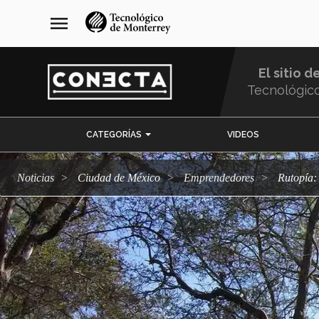
Pasar
navegación
menu
al
principal
contenido
principal
El sitio d
Tecnológic
Menu
CATEGORÍAS
VIDEOS
Comunidad
Noticias
Ciudad de México
emprendedores
Rutopía