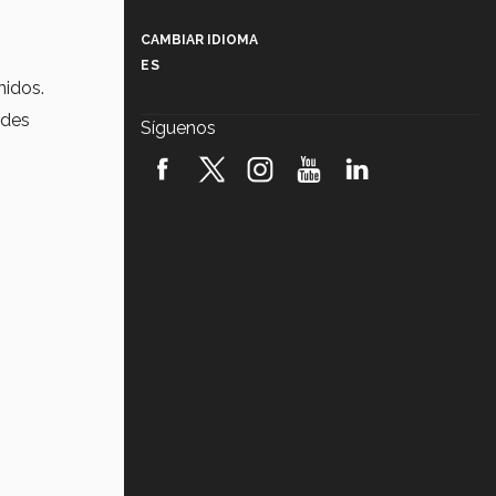
Más que un festival cultural: así es
la magia de VIBRART 2026 (video)
CAMBIAR IDIOMA
ES
Javier Guzmán: investigación con
nidos.
impacto social (video)
edes
Síguenos
¡México, en el top del mundial de
robótica FIRST 2026! (video)
Vida Tec: Pasión, disciplina y
básquetbol, con Gael Adame
(video)
¿Cómo es el Modelo Educativo
Tec? (video)
Vida Tec: Feminismo e Inteligencia
Artificial, Paola Ricaurte (video)