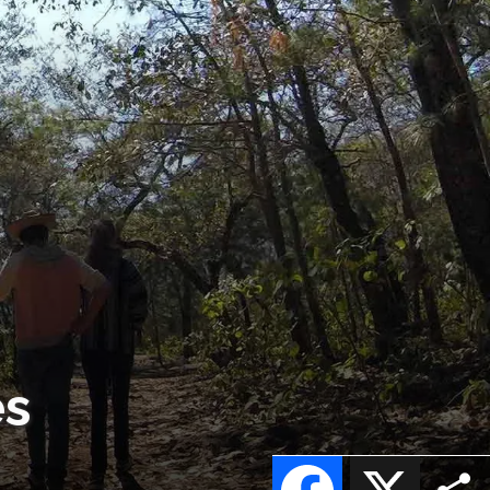
es
Facebook
X