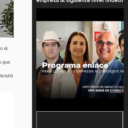
empresa al siguiente nivel (video)
o el
s que,
 tendrá