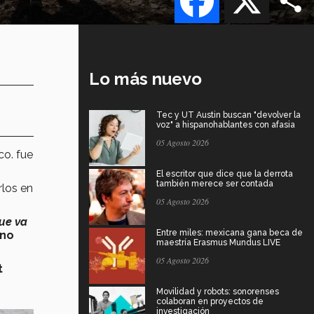
Lo más nuevo
Tec y UT Austin buscan "devolver la
voz" a hispanohablantes con afasia
05 Agosto 2026
o. fue
El escritor que dice que la derrota
también merece ser contada
rlos en
05 Agosto 2026
ue va
Entre miles: mexicana gana beca de
ano
maestría Erasmus Mundus LIVE
05 Agosto 2026
t
Movilidad y robots: sonorenses
colaboran en proyectos de
investigación