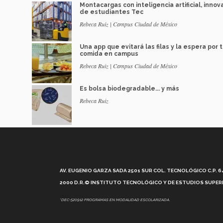
Montacargas con inteligencia artificial, innov
de estudiantes Tec
Rebeca Ruiz | Campus Ciudad de México
Una app que evitará las filas y la espera por 
comida en campus
Rebeca Ruiz | Campus Ciudad de México
Es bolsa biodegradable... y más
Rebeca Ruiz
AV. EUGENIO GARZA SADA 2501 SUR COL. TECNOLÓGICO C.P. 648
2000 D.R.© INSTITUTO TECNOLÓGICO Y DE ESTUDIOS SUPERI
*DEC-520912 PROGRAMAS EN MODALIDAD ESCOLARIZADA.