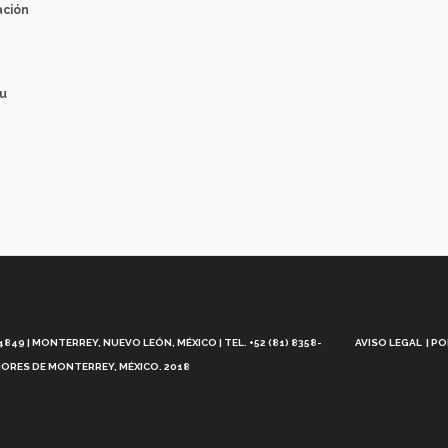
ación
tu
Aviso
Legal
49 | MONTERREY, NUEVO LEÓN, MÉXICO | TEL. +52 (81) 8358-
AVISO LEGAL
PO
ORES DE MONTERREY, MÉXICO. 2018