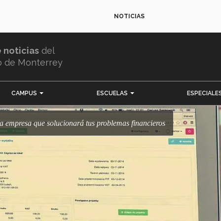
NOTICIAS
e noticias
del
o de Monterrey
CAMPUS
ESCUELAS
ESPECIALE
 la empresa que solucionará tus problemas financieros