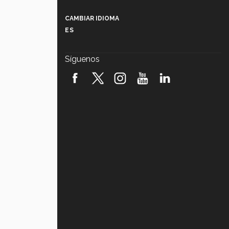
Más que un festival cultural: así es
la magia de VIBRART 2026 (video)
CAMBIAR IDIOMA
ES
Javier Guzmán: investigación con
impacto social (video)
Síguenos
¡México, en el top del mundial de
robótica FIRST 2026! (video)
Vida Tec: Pasión, disciplina y
básquetbol, con Gael Adame
(video)
¿Cómo es el Modelo Educativo
Tec? (video)
Vida Tec: Feminismo e Inteligencia
Artificial, Paola Ricaurte (video)