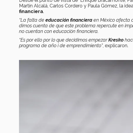
Desde el punto de vista de Enrique Bracamonte, Pa
Martín Alcalá, Carlos Cordero y Paula Gómez, la id
financiera
.
“La falta de
educación financiera
en México afecta 
dimos cuenta de que este problema repercute en impl
no cuentan con educación financiera.
“Es por ello por lo que decidimos empezar
Kresko
hac
programa de año i de emprendimiento”
, explicaron.