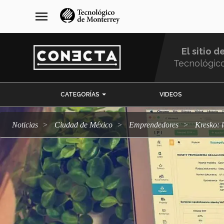
Pasar
navegación
menu
al
principal
contenido
principal
El sitio d
Tecnológic
Menu
CATEGORÍAS
VIDEOS
Comunidad
Noticias
Ciudad de México
emprendedores
Kresko: