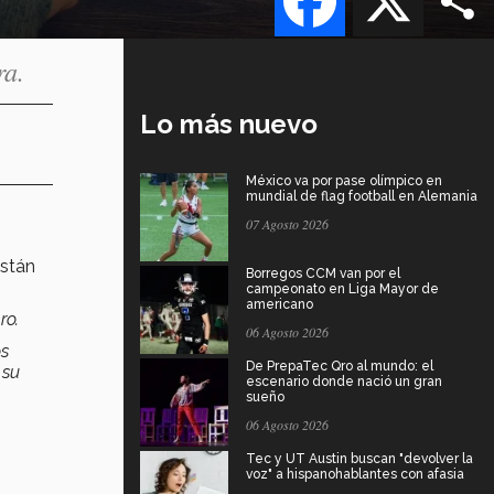
ra.
Lo más nuevo
México va por pase olímpico en
mundial de flag football en Alemania
07 Agosto 2026
están
Borregos CCM van por el
campeonato en Liga Mayor de
americano
ro.
06 Agosto 2026
os
De PrepaTec Qro al mundo: el
 su
escenario donde nació un gran
sueño
06 Agosto 2026
Tec y UT Austin buscan "devolver la
voz" a hispanohablantes con afasia