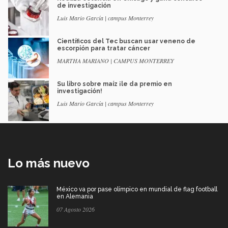
de investigación
Luis Mario García | campus Monterrey
Científicos del Tec buscan usar veneno de
escorpión para tratar cáncer
MARTHA MARIANO | CAMPUS MONTERREY
Su libro sobre maíz ¡le da premio en
investigación!
Luis Mario García | campus Monterrey
Lo más nuevo
México va por pase olímpico en mundial de flag football
en Alemania
07 Agosto 2026