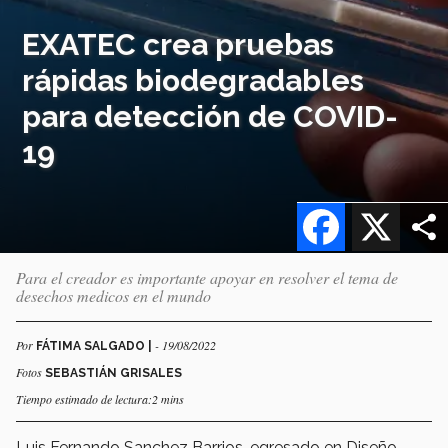
EXATEC crea pruebas
rápidas biodegradables
para detección de COVID-
19
Facebook
X
Para el creador es importante apoyar en resolver el tema de
desechos medicos en el mundo
Por
- 19/08/2022
FÁTIMA SALGADO |
Fotos
SEBASTIÁN GRISALES
Tiempo estimado de lectura:2 mins
Luis Fernando Sanchez Barrios, egresado en Diseño