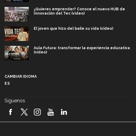
¿Quieres emprender? Conoce el nuevo HUB de
Innovación del Tec (video)
El joven que hizo del baile su vida (video)
Aula Futura: transformar la experiencia educativa
(video)
Más que un festival cultural: así es la magia de
VIBRART 2026 (video)
CAMBIAR IDIOMA
ES
Javier Guzmán: investigación con impacto social
(video)
Síguenos
¡México, en el top del mundial de robótica FIRST
2026! (video)
Vida Tec: Pasión, disciplina y básquetbol, con Gael
Adame (video)