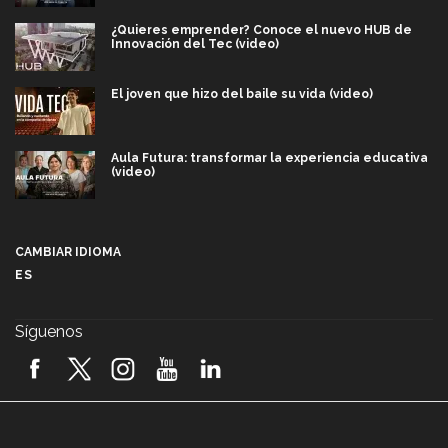
¿Quieres emprender? Conoce el nuevo HUB de
Innovación del Tec (video)
El joven que hizo del baile su vida (video)
Aula Futura: transformar la experiencia educativa
(video)
Más que un festival cultural: así es la magia de
VIBRART 2026 (video)
CAMBIAR IDIOMA
ES
Javier Guzmán: investigación con impacto social
(video)
Síguenos
¡México, en el top del mundial de robótica FIRST
2026! (video)
Vida Tec: Pasión, disciplina y básquetbol, con Gael
Adame (video)