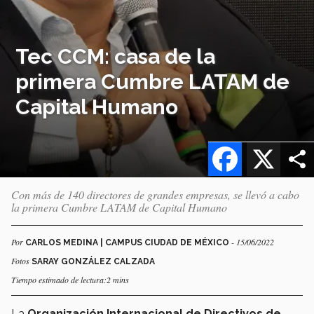
Tec CCM: casa de la
primera Cumbre LATAM de
Capital Humano
Facebook
X
Con más de 140 directores de grandes empresas, se llevó a cabo
la primera Cumbre LATAM de Capital Humano
Por
- 15/06/2022
CARLOS MEDINA | CAMPUS CIUDAD DE MÉXICO
Fotos
SARAY GONZÁLEZ CALZADA
Tiempo estimado de lectura:2 mins
La
Organización Internacional de Directivos de