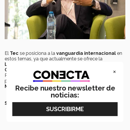
El
Tec
se posiciona a la
vanguardia
internacional
en
estos temas, ya que actualmente se ofrece la
Licenciatura en Talento y Desarrollo
×
Organizacional
, así como programas ejecutivos sobre
Recursos Humanos en el
EGADE
, la escuela de
posgrados de negocios del Tec de Monterrey,
#1 en
México
y
América Latina
.
Recibe nuestro newsletter de
noticias:
SEGURO QUERRÁS LEER TAMBIÉN: