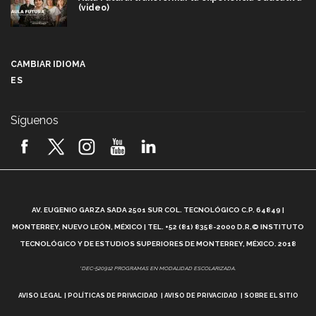
(video)
Más que un festival cultural: así es la magia de
VIBRART 2026 (video)
CAMBIAR IDIOMA
ES
Javier Guzmán: investigación con impacto social
(video)
Síguenos
¡México, en el top del mundial de robótica FIRST
2026! (video)
Vida Tec: Pasión, disciplina y básquetbol, con Gael
Adame (video)
A
AV. EUGENIO GARZA SADA 2501 SUR COL. TECNOLÓGICO C.P. 64849 |
L
¿Cómo es el Modelo Educativo Tec? (video)
MONTERREY, NUEVO LEÓN, MÉXICO | TEL. +52 (81) 8358-2000 D.R.© INSTITUTO
TECNOLÓGICO Y DE ESTUDIOS SUPERIORES DE MONTERREY, MÉXICO. 2018
Vida Tec: Feminismo e Inteligencia Artificial, Paola
*DEC-520912 PROGRAMAS EN MODALIDAD ESCOLARIZADA.
Ricaurte (video)
AVISO LEGAL
POLÍTICAS DE PRIVACIDAD
AVISO DE PRIVACIDAD
SOBRE EL SITIO