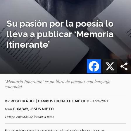
Su pasión por la poesía lo
lleva a publicar ‘Memoria
Itinerante’
Facebook
X
‘Memoria Itinerante’ es un libro de poemas con lenguaje
coloquial.
Por
- 11/02/2021
REBECA RUIZ | CAMPUS CIUDAD DE MÉXICO
Fotos
PIXABAY, JESÚS NIETO
Tiempo estimado de lectura:4 mins
Su pasión por la poesía y el interés de que más