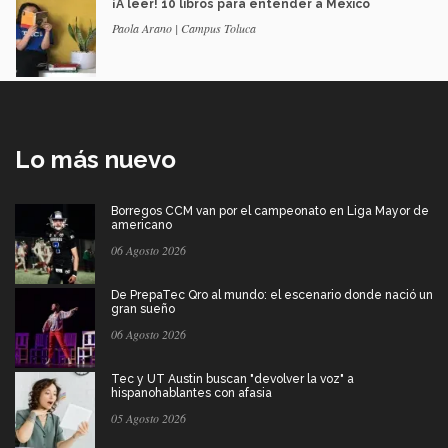
¡A leer! 10 libros para entender a México
Paola Arano | Campus Toluca
Lo más nuevo
Borregos CCM van por el campeonato en Liga Mayor de
americano
06 Agosto 2026
De PrepaTec Qro al mundo: el escenario donde nació un
gran sueño
06 Agosto 2026
Tec y UT Austin buscan "devolver la voz" a
hispanohablantes con afasia
05 Agosto 2026