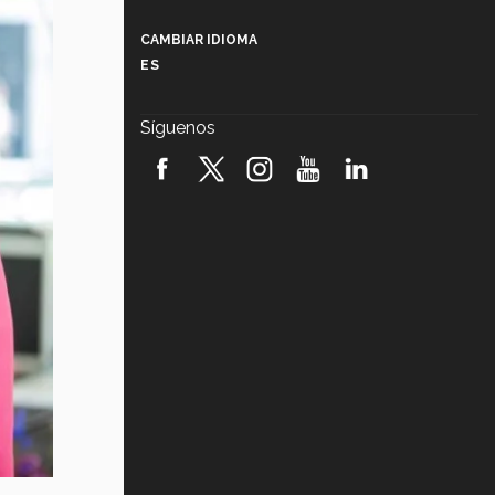
Más que un festival cultural: así es
la magia de VIBRART 2026 (video)
CAMBIAR IDIOMA
ES
Javier Guzmán: investigación con
impacto social (video)
Síguenos
¡México, en el top del mundial de
robótica FIRST 2026! (video)
Vida Tec: Pasión, disciplina y
básquetbol, con Gael Adame
(video)
¿Cómo es el Modelo Educativo
Tec? (video)
Vida Tec: Feminismo e Inteligencia
Artificial, Paola Ricaurte (video)