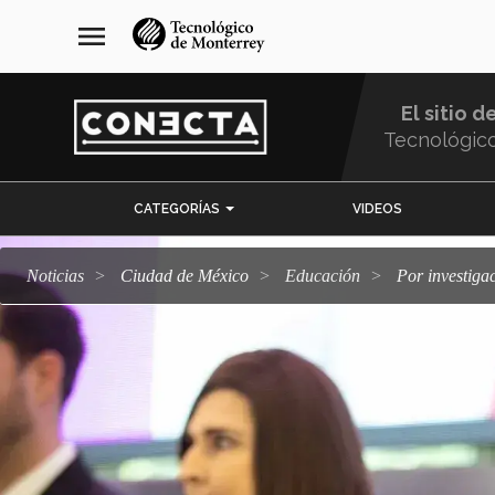
Pasar
navegación
menu
al
principal
contenido
principal
El sitio d
Tecnológic
Menu
CATEGORÍAS
VIDEOS
Comunidad
Noticias
Ciudad de México
Educación
Por investi