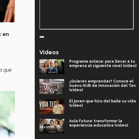
c en
Videos
Programa enlace: para llevar a tu
empresa al siguiente nivel (video)
ra que
¿Quieres emprender? Conoce el
nuevo HUB de Innovación del Tec
(video)
El joven que hizo del baile su vida
(video)
Aula Futura: transformar la
experiencia educativa (video)