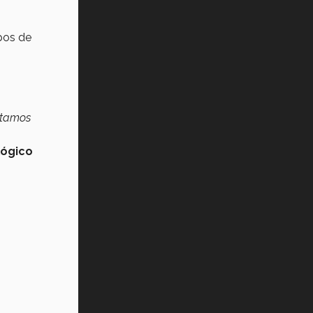
pos de
stamos
lógico