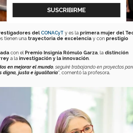
vestigadores del
CONACyT
y es la
primera mujer del Te
es tienen una
trayectoria de excelencia
y con
prestigio
onada
con el
Premio Insignia Rómulo Garza
, la
distinción
rrey
a la
investigación y la innovación
.
dos en mejorar el mundo
, seguiré trabajando en proyectos pa
digna, justa e igualitaria
"
, comentó la profesora.