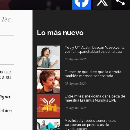
 Tec
Lo más nuevo
Tec y UT Austin buscan "devolver la
voz" a hispanohablantes con afasia
05 Agosto 2026
co
fue
El escritor que dice que la derrota
también merece ser contada
s a su
05 Agosto 2026
digna
Entre miles: mexicana gana beca de
maestría Erasmus Mundus LIVE
05 Agosto 2026
mbién
Movilidad y robots: sonorenses
colaboran en proyectos de
investigación