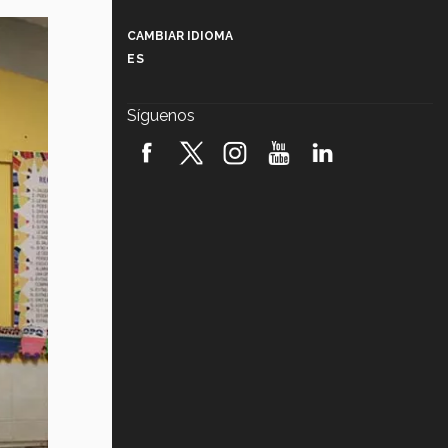
Más que un festival cultural: así es
la magia de VIBRART 2026 (video)
CAMBIAR IDIOMA
ES
Javier Guzmán: investigación con
impacto social (video)
Síguenos
¡México, en el top del mundial de
robótica FIRST 2026! (video)
Vida Tec: Pasión, disciplina y
básquetbol, con Gael Adame
(video)
¿Cómo es el Modelo Educativo
Tec? (video)
Vida Tec: Feminismo e Inteligencia
Artificial, Paola Ricaurte (video)