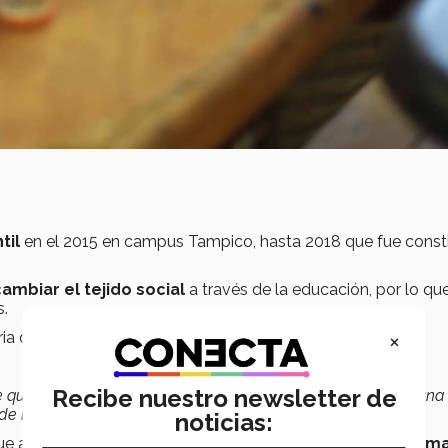
til
en el 2015 en campus Tampico, hasta 2018 que fue const
ambiar el tejido social
a través de la educación, por lo qu
s.
×
ria de México, violín, piano, guitarra, fútbol y básquetbol.
Recibe nuestro newsletter de
le que juntos pudimos hacer que el proyecto trascendiera a una
e los estudiantes",
dijo Rafael Silva.
noticias:
e actualmente sus clases se basan en cuatro pilares:
idioma