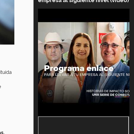
empresa al siguiente nivel (video)
ituída
e
s,