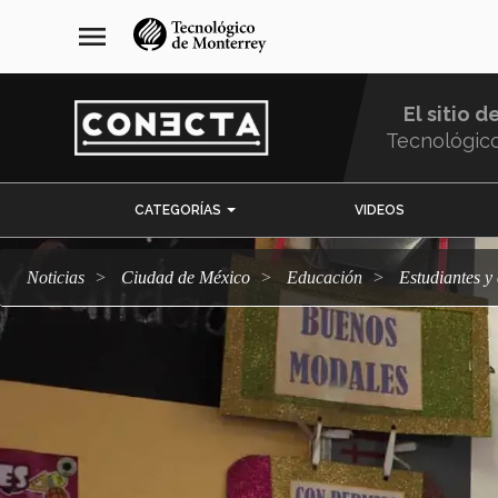
Pasar
navegación
menu
al
principal
contenido
principal
El sitio d
Tecnológic
Menu
CATEGORÍAS
VIDEOS
Comunidad
Noticias
Ciudad de México
Educación
Estudiantes 