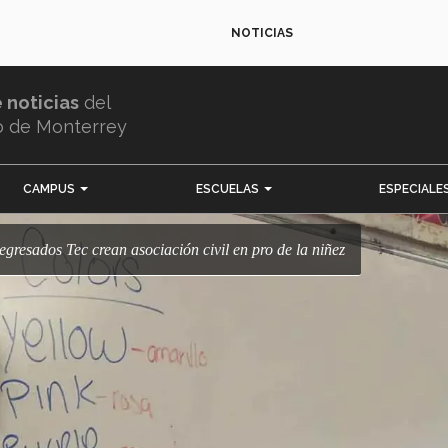
NOTICIAS
e noticias
del
o de Monterrey
CAMPUS
ESCUELAS
ESPECIALE
y egresados Tec crean asociación civil en pro de la niñez