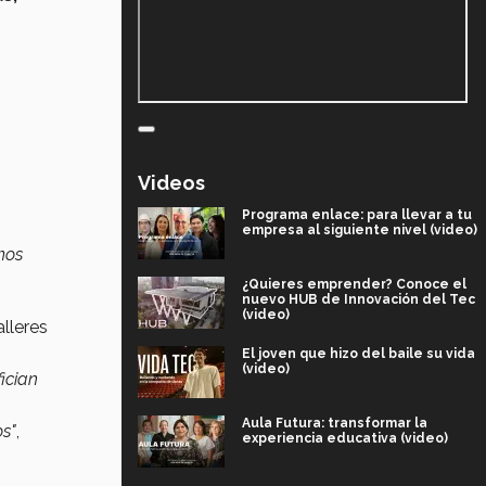
Videos
Programa enlace: para llevar a tu
empresa al siguiente nivel (video)
mos
¿Quieres emprender? Conoce el
nuevo HUB de Innovación del Tec
(video)
alleres
El joven que hizo del baile su vida
(video)
ician
Aula Futura: transformar la
os"
,
experiencia educativa (video)