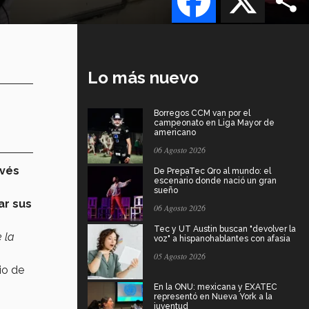
Lo más nuevo
Borregos CCM van por el
campeonato en Liga Mayor de
americano
06 Agosto 2026
avés
De PrepaTec Qro al mundo: el
escenario donde nació un gran
sueño
ar sus
06 Agosto 2026
Tec y UT Austin buscan "devolver la
 la
voz" a hispanohablantes con afasia
05 Agosto 2026
io de
En la ONU: mexicana y EXATEC
representó en Nueva York a la
juventud