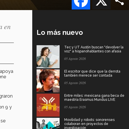
a en
Lo más nuevo
Tec y UT Austin buscan "devolver la
voz" a hispanohablantes con afasia
05 Agosto 2026
l apoya
El escritor que dice que la derrota
también merece ser contada
ene
05 Agosto 2026
ograron
Entre miles: mexicana gana beca de
maestría Erasmus Mundus LIVE
on 9 y
05 Agosto 2026
Movilidad y robots: sonorenses
 se
colaboran en proyectos de
investigación