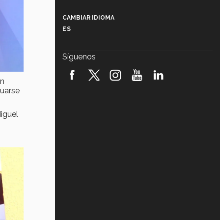
Más que un festival cultural: así es
la magia de VIBRART 2026 (video)
CAMBIAR IDIOMA
ES
Javier Guzmán: investigación con
impacto social (video)
Síguenos
¡México, en el top del mundial de
robótica FIRST 2026! (video)
an
duarse
Vida Tec: Pasión, disciplina y
básquetbol, con Gael Adame
(video)
iguel
¿Cómo es el Modelo Educativo
Tec? (video)
Vida Tec: Feminismo e Inteligencia
Artificial, Paola Ricaurte (video)