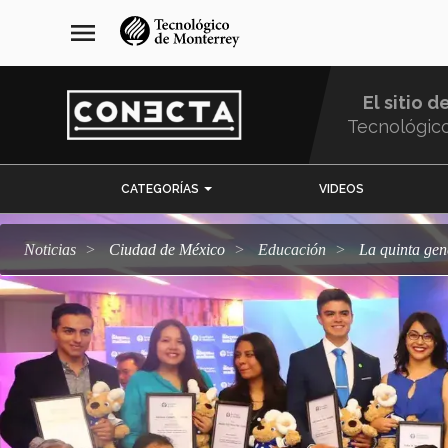
Pasar
navegación
menu
al
principal
contenido
principal
El sitio d
Tecnológic
Menu
CATEGORÍAS
VIDEOS
Comunidad
Noticias
Ciudad de México
Educación
La quinta ge