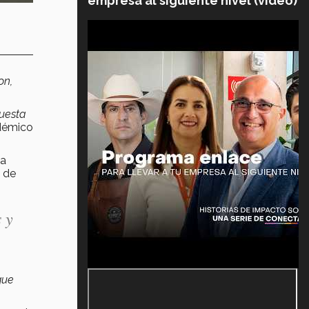
empresa al siguiente nivel (video)
on,
cuesta
adémico
na
s de
 y
que