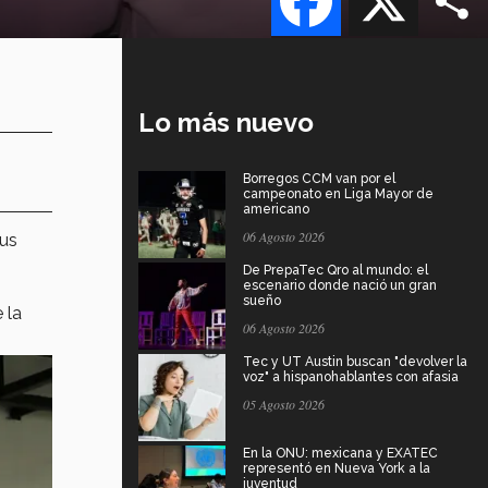
Lo más nuevo
Borregos CCM van por el
campeonato en Liga Mayor de
americano
06 Agosto 2026
us
De PrepaTec Qro al mundo: el
escenario donde nació un gran
sueño
 la
06 Agosto 2026
Tec y UT Austin buscan "devolver la
voz" a hispanohablantes con afasia
05 Agosto 2026
En la ONU: mexicana y EXATEC
representó en Nueva York a la
juventud