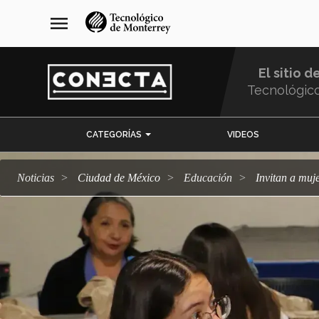
Pasar
navegación
menu
al
principal
contenido
principal
El sitio d
Tecnológic
Menu
CATEGORÍAS
VIDEOS
Comunidad
Noticias
Ciudad de México
Educación
Invitan a muj