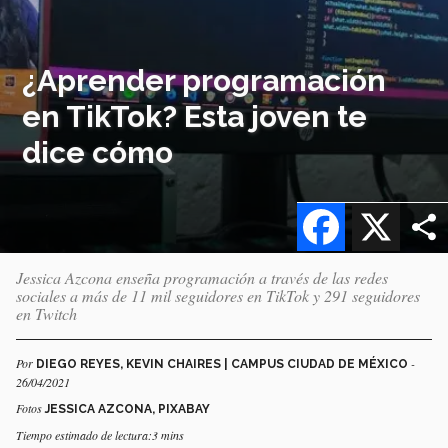
¿Aprender programación
en TikTok? Esta joven te
dice cómo
Facebook
X
Jessica Azcona enseña programación a través de las redes
sociales a más de 11 mil seguidores en TikTok y 291 seguidores
en Twitch
Por
-
DIEGO REYES, KEVIN CHAIRES | CAMPUS CIUDAD DE MÉXICO
26/04/2021
Fotos
JESSICA AZCONA, PIXABAY
Tiempo estimado de lectura:3 mins