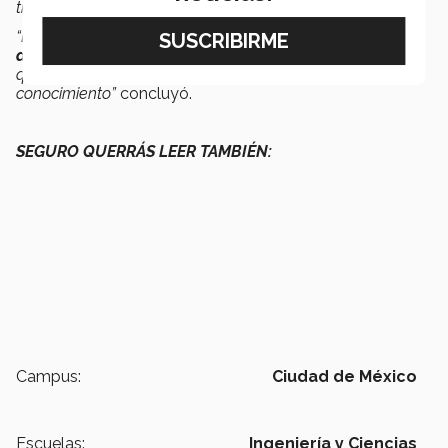
traiga bien al mundo y que deje huella.
“Busco que las personas encuentren su pasión, sea
más
accesible la información
para que vean que les gusta y
que no les gusta y encuentren su camino por el
conocimiento”
concluyó.
SEGURO QUERRÁS LEER TAMBIÉN:
Campus:
Ciudad de México
Escuelas:
Ingeniería y Ciencias