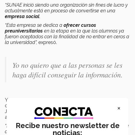
“SUNAE inició siendo una organización sin fines de lucro y
actualmente está en proceso de convertirse en una
empresa social
.
“Esta empresa se dedica a
ofrecer cursos
preuniversitarios
en la etapa en la que los alumnos ya
fueron aceptados con la finalidad de no entrar en ceros a
la universidad”,
expresó.
Yo no quiero que a las personas se les
haga difícil conseguir la información.
Y a pesar de que es complicado trabajar, crear
contenido y estar en la universidad al mismo tiempo,
×
Jessica cuenta cuál es su
motivación
para seguir
adelante.
Recibe nuestro newsletter de
“Me motiva que la gente escoja el área que quiera, desde
noticias:
arte hasta
programación
y que se forme en eso, que