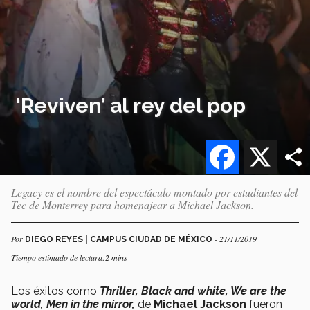
‘Reviven’ al rey del pop
Facebook
X
Legacy es el nombre del espectáculo montado por estudiantes del
Tec de Monterrey para homenajear a Michael Jackson.
Por
- 21/11/2019
DIEGO REYES | CAMPUS CIUDAD DE MÉXICO
Tiempo estimado de lectura:2 mins
Los éxitos como
Thriller, Black and white, We are the
world, Men in the mirror,
de
Michael Jackson
fueron