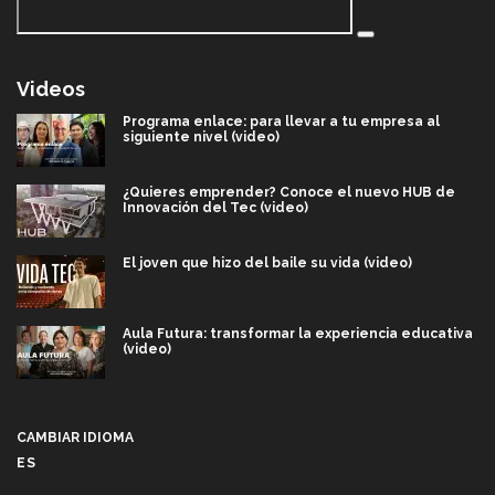
Videos
Programa enlace: para llevar a tu empresa al
siguiente nivel (video)
¿Quieres emprender? Conoce el nuevo HUB de
Innovación del Tec (video)
El joven que hizo del baile su vida (video)
Aula Futura: transformar la experiencia educativa
(video)
Más que un festival cultural: así es la magia de
VIBRART 2026 (video)
CAMBIAR IDIOMA
ES
Javier Guzmán: investigación con impacto social
(video)