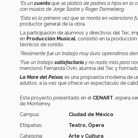
“Es un
cuento
que se platica de padres a hijos en la
con música de Jorge Sastre y Roger Danneberg.
“Esta es la primera vez que se monta en valenciano 
productor general de la obra.
La participación de alumnos y directivos del Tec, im
en
Producción Musical
, consistió en la producció
técnicos de sonido.
“Realmente fue un trabajo muy duro, aprendimos dem
“Fue un trabajo
satisfactorio
y no nada más para nos
mencionó Fernanda Ovín, alumna del Tec y formador
La Mare del Peixos
es una propuesta moderna de 
adultos, a la vez que ofrece un espectáculo de calid
Este proyecto presentado en el
CENART
, espera se
de Monterrey.
Campus:
Ciudad de México
Etiquetas:
Teatro,
Ópera
Categoría:
Arte y Cultura