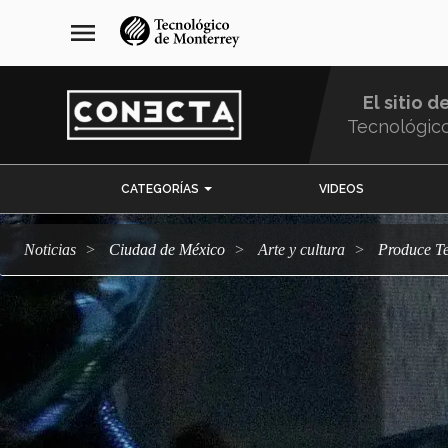
Pasar
navegación
menu
al
principal
contenido
principal
El sitio d
Tecnológic
Menu
CATEGORÍAS
VIDEOS
Comunidad
Noticias
Ciudad de México
arte y cultura
Produce T