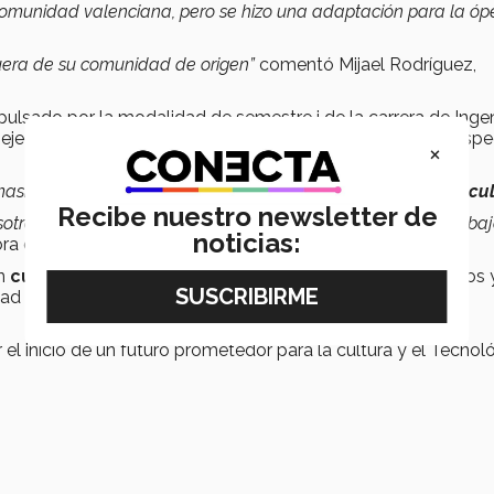
 comunidad valenciana, pero se hizo una adaptación para la óp
fuera de su comunidad de origen”
comentó Mijael Rodríguez,
pulsado por la modalidad de semestre i de la carrera de Inge
n ejecutiva y logística del espectáculo, así como ejecutar asp
×
asiadas cosas y se abren muchos horizontes en el
espectácu
Recibe nuestro newsletter de
otros, sino con las demás escuelas con las que estamos traba
noticias:
a en diseño sonoro de la ópera.
un
cuento valenciano
, que estimula la imaginación de niños 
ad para el entretenimiento del público.
r el inicio de un futuro prometedor para la cultura y el Tecnol