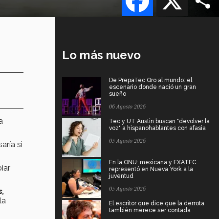
Lo más nuevo
De PrepaTec Qro al mundo: el
escenario donde nació un gran
sueño
06 Agosto 2026
a
Tec y UT Austin buscan "devolver la
voz" a hispanohablantes con afasia
05 Agosto 2026
aría si
En la ONU: mexicana y EXATEC
iar
representó en Nueva York a la
juventud
05 Agosto 2026
s,
la
El escritor que dice que la derrota
también merece ser contada