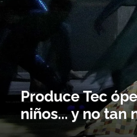
Produce Tec óper
niños... y no tan 