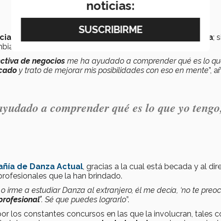
noticias:
nciatura era poco compatible con su carrera artística
; 
iaba su parecer.
ctiva de negocios
me ha ayudado a comprender qué es lo qu
rcado
y trato de mejorar mis posibilidades con eso en mente
”, 
ayudado a comprender qué es lo que yo tengo
ñía de Danza Actual
, gracias a la cual está becada y al dir
rofesionales que la han brindado.
o irme a estudiar Danza al extranjero, él me decía, ‘no te preo
profesional’
. Sé que puedes lograrlo
”.
or los constantes concursos en las que la involucran, tales 