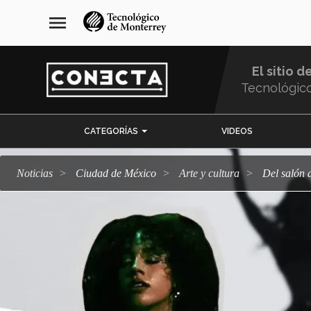
Pasar
navegación
menu
al
principal
contenido
principal
El sitio d
Tecnológic
Menu
CATEGORÍAS
VIDEOS
Comunidad
Noticias
Ciudad de México
arte y cultura
Del salón