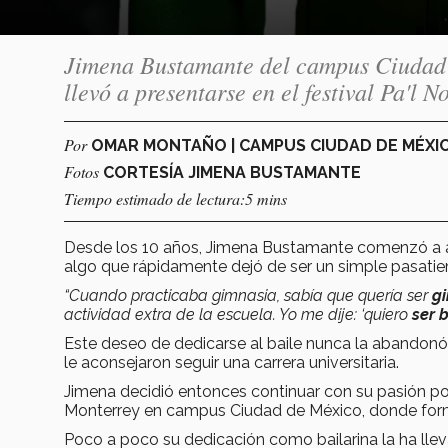
Jimena Bustamante del campus Ciudad d
llevó a presentarse en el festival Pa'l N
Por
OMAR MONTAÑO | CAMPUS CIUDAD DE MÉXI
Fotos
CORTESÍA JIMENA BUSTAMANTE
Tiempo estimado de lectura:5 mins
Desde los 10 años, Jimena Bustamante comenzó a ace
algo que rápidamente dejó de ser un simple pasatie
“Cuando practicaba gimnasia, sabía que quería ser
g
actividad extra de la escuela. Yo me dije: ‘quiero
ser 
Este deseo de dedicarse al baile nunca la abandonó
le aconsejaron seguir una carrera universitaria.
Jimena decidió entonces continuar con su pasión por
Monterrey en campus Ciudad de México, donde for
Poco a poco su dedicación como bailarina la ha lleva