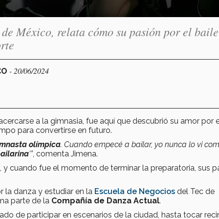
e México, relata cómo su pasión por el baile
orte
- 20/06/2024
CO
rcarse a la gimnasia, fue aquí que descubrió su amor por el
mpo para convertirse en futuro.
imnasta olímpica
. Cuando empecé a bailar, yo nunca lo vi co
bailarina
’”
, comenta Jimena.
, y cuando fue el momento de terminar la preparatoria, sus p
 la danza y estudiar en la
Escuela de Negocios
del Tec de
ma parte de la
Compañía de Danza Actual
.
do de participar en escenarios de la ciudad, hasta tocar reci