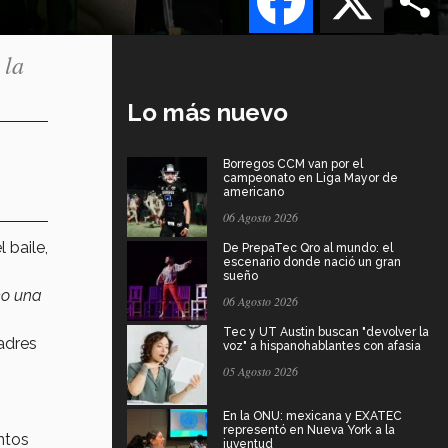
 la
Lo más nuevo
Borregos CCM van por el
campeonato en Liga Mayor de
americano
06 Agosto 2026
 baile,
De PrepaTec Qro al mundo: el
escenario donde nació un gran
sueño
mo una
06 Agosto 2026
Tec y UT Austin buscan "devolver la
adres
voz" a hispanohablantes con afasia
05 Agosto 2026
En la ONU: mexicana y EXATEC
representó en Nueva York a la
ntos
juventud