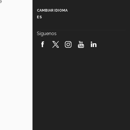
e
Más que un festival cultural: así es
la magia de VIBRART 2026 (video)
CAMBIAR IDIOMA
ES
Javier Guzmán: investigación con
impacto social (video)
Síguenos
¡México, en el top del mundial de
robótica FIRST 2026! (video)
Vida Tec: Pasión, disciplina y
básquetbol, con Gael Adame
(video)
¿Cómo es el Modelo Educativo
Tec? (video)
Vida Tec: Feminismo e Inteligencia
Artificial, Paola Ricaurte (video)