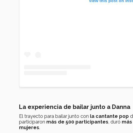
View this post on Ins
La experiencia de bailar junto a Danna
El trayecto para bailar junto con
la cantante pop
d
participaron
más de 500 participantes
, duró
más 
mujeres
.