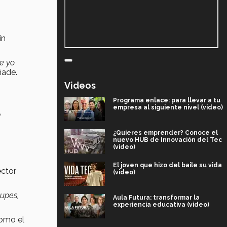
sin
e yo
añade.
Videos
Programa enlace: para llevar a tu
,
empresa al siguiente nivel (video)
¿Quieres emprender? Conoce el
nuevo HUB de Innovación del Tec
(video)
El joven que hizo del baile su vida
ector
(video)
cupes,
Aula Futura: transformar la
experiencia educativa (video)
como el