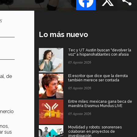
s
Lo más nuevo
Tec y UT Austin buscan "devolver la
voz" a hispanohablantes con afasia
05 Agosto 2026
al, de
El escritor que dice que la derrota
también merece ser contada
05 Agosto 2026
Entre miles: mexicana gana beca de
maestría Erasmus Mundus LIVE
omercio
05 Agosto 2026
nos,
Movilidad y robots: sonorenses
ar sus
colaboran en proyectos de
investigación