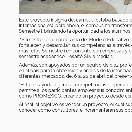
Este proyecto insignia del campus, estaba basado e
Internacionales), pero ahora, el campus ha transfo
Semestre i, brindando la oportunidad a los alumnos 
“Semestre i es un programa del Modelo Educativo T
fortalecen y desarrollan sus competencias a través 
más retos Semestre i en conjunto con empresas y org
semestre académico”, resaltó Silvia Median.
Además, son apoyados por un equipo de diez profes
en el país para la obtención y análisis de la informa
diferentes mercados, del 6 al 22 de abril del present
“Esto les ayuda a generar competencias de perspectiva
permite a los participantes emplear sus conocimien
como PROMEXICO, creando un proyecto desde cer
Al final, el objetivo es vender un proyecto, el cual su
conocer como consultores, e incrementarán sus opci