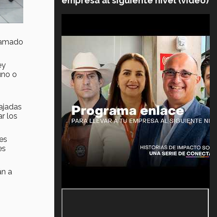
empresa al siguiente nivel (video)
llamado
ey
uno o
ajadas
ar los
les
es
án a