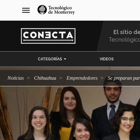
Pasar
navegación
menu
al
principal
contenido
principal
El sitio d
Tecnológic
Menu
CATEGORÍAS
VIDEOS
Comunidad
Noticias
Chihuahua
emprendedores
Se preparan pa