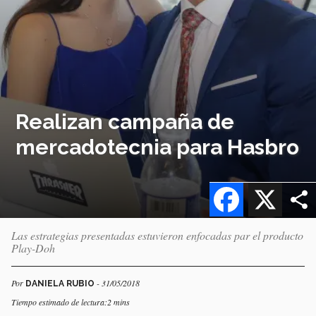
Realizan campaña de
mercadotecnia para Hasbro
Facebook
X
Las estrategias presentadas estuvieron enfocadas par el producto
Play-Doh
Por
- 31/05/2018
DANIELA RUBIO
Tiempo estimado de lectura:2 mins