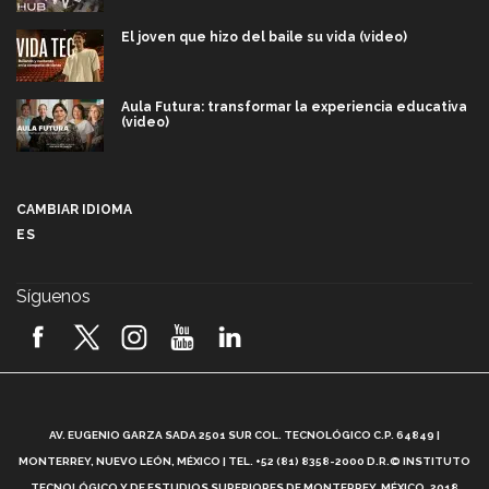
El joven que hizo del baile su vida (video)
Aula Futura: transformar la experiencia educativa
(video)
Más que un festival cultural: así es la magia de
VIBRART 2026 (video)
CAMBIAR IDIOMA
ES
Javier Guzmán: investigación con impacto social
(video)
Síguenos
¡México, en el top del mundial de robótica FIRST
2026! (video)
Vida Tec: Pasión, disciplina y básquetbol, con Gael
Adame (video)
A
AV. EUGENIO GARZA SADA 2501 SUR COL. TECNOLÓGICO C.P. 64849 |
L
¿Cómo es el Modelo Educativo Tec? (video)
MONTERREY, NUEVO LEÓN, MÉXICO | TEL. +52 (81) 8358-2000 D.R.© INSTITUTO
TECNOLÓGICO Y DE ESTUDIOS SUPERIORES DE MONTERREY, MÉXICO. 2018