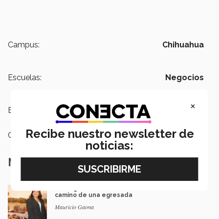
Campus:
Chihuahua
Escuelas:
Negocios
×
Etiquetas:
Campus Chihuahua
Recibe nuestro newsletter de
Categoría:
Emprendedores
noticias:
Notas Relacionadas
De negocio familiar a modelo de eventos: el
camino de una egresada
Mauricio Gaona