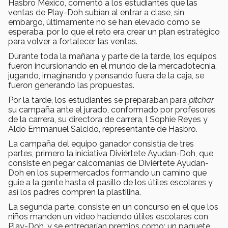
Hasbro México, comentó a los estudiantes que las
ventas de Play-Doh subían al entrar a clase, sin
embargo, últimamente no se han elevado como se
esperaba, por lo que el reto era crear un plan estratégico
para volver a fortalecer las ventas.
Durante toda la mañana y parte de la tarde, los equipos
fueron incursionando en el mundo de la mercadotecnia,
jugando, imaginando y pensando fuera de la caja, se
fueron generando las propuestas.
Por la tarde, los estudiantes se preparaban para
pitchar
su campaña ante el jurado, conformado por profesores
de la carrera, su directora de carrera, l Sophie Reyes y
Aldo Emmanuel Salcido, representante de Hasbro.
La campaña del equipo ganador consistía de tres
partes, primero la iniciativa Diviértete Ayudan-Doh, que
consiste en pegar calcomanías de Diviértete Ayudan-
Doh en los supermercados formando un camino que
guie a la gente hasta el pasillo de los útiles escolares y
así los padres compren la plastilina.
La segunda parte, consiste en un concurso en el que los
niños manden un video haciendo útiles escolares con
Play-Doh, y se entregarían premios como: un paquete