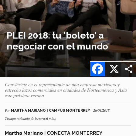
PLEI 2018: tu ‘boleto’ a
negociar con el mundo
Facebook
X
Conviértete en el representante de una empresa mexicana y
estrecha lazos comerciales en ciudades de Norteamérica y Asia
este próximo verano
Por
- 26/01/2018
MARTHA MARIANO | CAMPUS MONTERREY
Tiempo estimado de lectura:6 mins
Martha Mariano | CONECTA MONTERREY