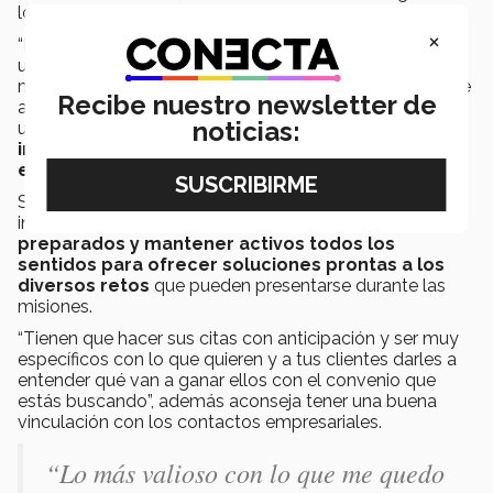
los negocios.
×
“Mi proyecto fue con la empresa
Xignux
, ellos tienen
una división de transformadores de potencia y de nivel
medio de distribución, esta es una empresa muy grande
Recibe nuestro newsletter de
aquí en Monterrey y básicamente lo que fui a hacer fue
noticias:
una
investigación de mercado con empresas
internacionales y ver sus procesos innovadores
en el área de recursos humanos
”, expresó.
Sergio les recomienda a los jóvenes que estén
interesados en ingresar al programa, estar
siempre
preparados y mantener activos todos los
sentidos para ofrecer soluciones prontas a los
diversos retos
que pueden presentarse durante las
misiones.
“Tienen que hacer sus citas con anticipación y ser muy
específicos con lo que quieren y a tus clientes darles a
entender qué van a ganar ellos con el convenio que
estás buscando”, además aconseja tener una buena
vinculación con los contactos empresariales.
“Lo más valioso con lo que me quedo