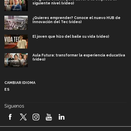
siguiente nivel (video)
¿Quieres emprender? Conoce el nuevo HUB de
Innovación del Tec (video)
El joven que hizo del baile su vida (video)
Aula Futura: transformar la experiencia educativa
(video)
Más que un festival cultural: así es la magia de
VIBRART 2026 (video)
CAMBIAR IDIOMA
ES
Javier Guzmán: investigación con impacto social
(video)
Síguenos
¡México, en el top del mundial de robótica FIRST
2026! (video)
Vida Tec: Pasión, disciplina y básquetbol, con Gael