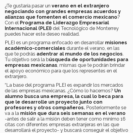
¿Te gustaría pasar un
verano en el extranjero
negociando con grandes empresas acuerdos y
alianzas que fomenten el comercio mexicano
?
Con el
Programa de Liderazgo Empresarial
Internacional (PLEI)
del Tecnológico de Monterrey
puedes hacer este deseo realidad.
PLEI es un programa enfocado en desarrollar
misiones
académico-comerciales
durante el verano, en las
que te podrás
adentrar al mundo de los negocios
.
Tu objetivo será la b
úsqueda de oportunidades para
empresas mexicanas
, mismas que te podrán brindar
el apoyo económico para que los representes en el
extranjero.
“La base del programa PLEI es expandir los mercados
de las empresas mexicanas. ¿Cómo lo hacemos?
Un
alumno busca una empresa, la cual lo beca para
que le desarrolle un proyecto junto con
profesores y otros compañeros.
Posteriormente se
va a la
misión que dura seis semanas en el verano
-antes de salir a la misión deben tener como mínimo 16
citas con diferentes empresas extranjeras en las que
desarrollará el proyecto- y buscará conseguir el objetivo