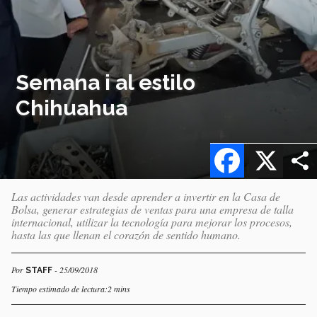
Semana i al estilo
Chihuahua
Facebook
X
Las actividades van desde aprender a invertir en la Casa de
Bolsa, generar estrategias de ventas para una empresa de talla
internacional, utilizar la tecnología para mejorar los procesos,
hasta las que llenan el corazón de sentido humano.
Por
- 25/09/2018
STAFF
Tiempo estimado de lectura:2 mins