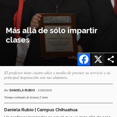
Más allá de sólo impartir
clases
Facebook
X
El profesor tiene cuatro años y medio de prestar su servicio y su
principal inspiración son sus alumnos.
Por
- 31/05/2018
DANIELA RUBIO
Tiempo estimado de lectura:2 mins
Daniela Rubio | Campus Chihuahua