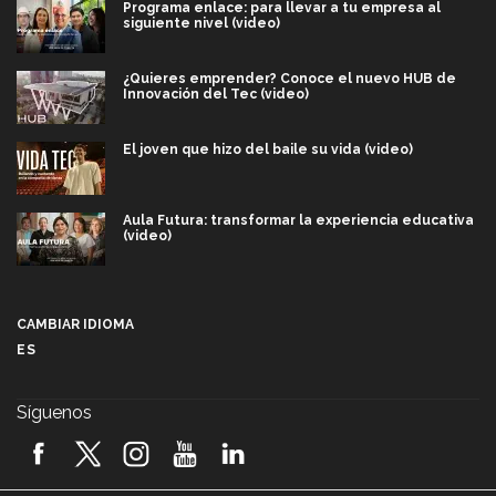
Programa enlace: para llevar a tu empresa al
siguiente nivel (video)
¿Quieres emprender? Conoce el nuevo HUB de
Innovación del Tec (video)
El joven que hizo del baile su vida (video)
Aula Futura: transformar la experiencia educativa
(video)
Más que un festival cultural: así es la magia de
VIBRART 2026 (video)
CAMBIAR IDIOMA
ES
Javier Guzmán: investigación con impacto social
(video)
Síguenos
¡México, en el top del mundial de robótica FIRST
2026! (video)