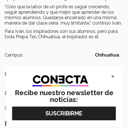
“Creo que la labor de un profe es seguir creciendo,
seguir aprendiendo y qué mejor que aprender de los
mismos alumnos. Quedarse encerrado en una misma
manera de dar clase sería muy limitante,” continúo Iván.
Para Iván, los inspiradores son sus alumnos, pero para
toda Prepa Tec Chihuahua, el inspirador es él.
Campus:
Chihuahua
Escuelas:
PrepaTec
×
Recibe nuestro newsletter de
Etiquetas:
Chihuahua
noticias:
Categoría:
Educación
Notas Relacionadas