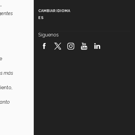
Más que un festival cultural: así es
.
la magia de VIBRART 2026 (video)
CAMBIAR IDIOMA
gentes
ES
Javier Guzmán: investigación con
impacto social (video)
Síguenos
¡México, en el top del mundial de
robótica FIRST 2026! (video)
e
Vida Tec: Pasión, disciplina y
básquetbol, con Gael Adame
(video)
os más
¿Cómo es el Modelo Educativo
Tec? (video)
iento,
Vida Tec: Feminismo e Inteligencia
tanto
Artificial, Paola Ricaurte (video)