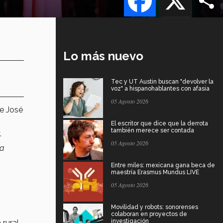
Lo más nuevo
Tec y UT Austin buscan "devolver la
voz" a hispanohablantes con afasia
05 Agosto 2026
de José
El escritor que dice que la derrota
también merece ser contada
.
05 Agosto 2026
la
Entre miles: mexicana gana beca de
maestría Erasmus Mundus LIVE
05 Agosto 2026
Movilidad y robots: sonorenses
colaboran en proyectos de
investigación
 rural