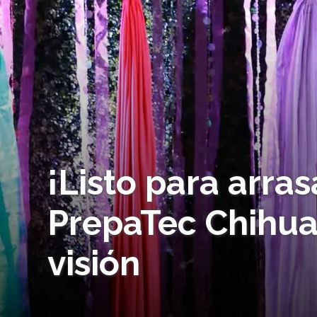
¡Listo para arras
PrepaTec Chihu
visión