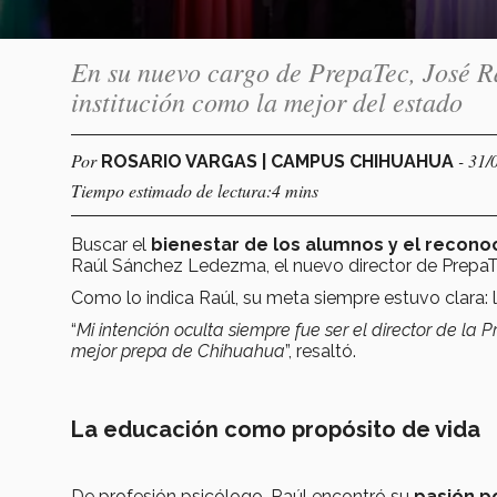
En su nuevo cargo de PrepaTec, José R
institución como la mejor del estado
Por
- 31/
ROSARIO VARGAS | CAMPUS CHIHUAHUA
Tiempo estimado de lectura:4 mins
Buscar el
bienestar de los alumnos y el recon
Raúl Sánchez Ledezma, el nuevo director de Prepa
Como lo indica Raúl, su meta siempre estuvo clara: ll
“
Mi intención oculta siempre fue ser el director de la 
mejor prepa de Chihuahua
”, resaltó.
La educación como propósito de vida
De profesión psicólogo, Raúl encontró su
pasión p