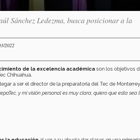
aúl Sánchez Ledezma, busca posicionar a la
03/2022
ocimiento de la excelencia académica
son los objetivos 
Tec Chihuahua.
egar a ser el director de la preparatoria del Tec de Monterrey
PrepaTec, y mi visión personal es muy clara, quiero que esta sea 
or la educación
al ver a su abuela dar clases en una primaria