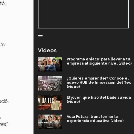
ltó.
co
Videos
Programa enlace: para llevar a tu
empresa al siguiente nivel (video)
¿Quieres emprender? Conoce el
nuevo HUB de Innovación del Tec
(video)
El joven que hizo del baile su vida
oció.
(video)
Aula Futura: transformar la
á
experiencia educativa (video)
es”,