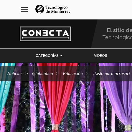
Pasar
navegación
menu
al
principal
contenido
principal
El sitio d
Tecnológic
Menu
CATEGORÍAS
VIDEOS
Comunidad
Noticias
Chihuahua
Educación
¡Listo para arrasa