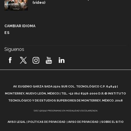
(video)
Más que un festival cultural: así es la magia de
VIBRART 2026 (video)
CAMBIAR IDIOMA
ES
Javier Guzmán: investigación con impacto social
(video)
Síguenos
¡México, en el top del mundial de robótica FIRST
2026! (video)
Vida Tec: Pasión, disciplina y básquetbol, con Gael
Adame (video)
A
AV. EUGENIO GARZA SADA 2501 SUR COL. TECNOLÓGICO C.P. 64849 |
L
¿Cómo es el Modelo Educativo Tec? (video)
MONTERREY, NUEVO LEÓN, MÉXICO | TEL. +52 (81) 8358-2000 D.R.© INSTITUTO
TECNOLÓGICO Y DE ESTUDIOS SUPERIORES DE MONTERREY, MÉXICO. 2018
Vida Tec: Feminismo e Inteligencia Artificial, Paola
*DEC-520912 PROGRAMAS EN MODALIDAD ESCOLARIZADA.
Ricaurte (video)
AVISO LEGAL
POLÍTICAS DE PRIVACIDAD
AVISO DE PRIVACIDAD
SOBRE EL SITIO