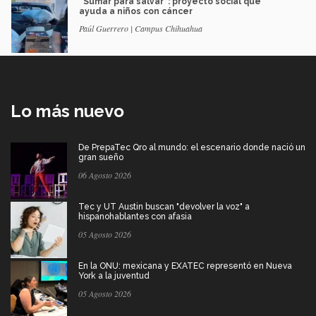
“Sumar para salvar”: proyecto social que
ayuda a niños con cáncer
Paúl Guerrero | Campus Chihuahua
Lo más nuevo
De PrepaTec Qro al mundo: el escenario donde nació un
gran sueño
06 Agosto 2026
Tec y UT Austin buscan "devolver la voz" a
hispanohablantes con afasia
05 Agosto 2026
En la ONU: mexicana y EXATEC representó en Nueva
York a la juventud
05 Agosto 2026