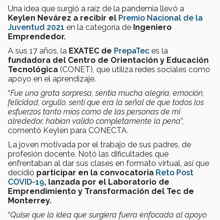
Una idea que surgió a raíz de la pandemia llevó a
Keylen Nevárez a recibir el
Premio Nacional de la
Juventud 2021
en la categoría de
Ingeniero
Emprendedor.
A sus 17 años, la
EXATEC de
PrepaTec
es la
fundadora del Centro de Orientación y Educación
Tecnológica
(CONET), que utiliza redes sociales como
apoyo en el aprendizaje.
“
Fue una grata sorpresa, sentía mucha alegría, emoción,
felicidad, orgullo, sentí que era la señal de que todos los
esfuerzos tanto míos como de las personas de mi
alrededor, habían valido completamente la pena
”,
comentó Keylen para CONECTA.
La joven motivada por el trabajo de sus padres, de
profesión docente. Notó las dificultades que
enfrentaban al dar sus clases en formato virtual, así que
decidió
participar en la convocatoria
Reto Post
COVID-19
, lanzada por el Laboratorio de
Emprendimiento y Transformación del Tec de
Monterrey.
“
Quise que la idea que surgiera fuera enfocada al apoyo