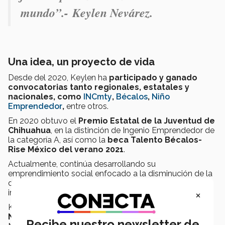
mundo”.-
Keylen Nevárez.
Una idea, un proyecto de vida
Desde del 2020, Keylen ha
participado y ganado
convocatorias tanto regionales, estatales y
nacionales, como
INCmty
,
Bécalos
,
Niño
Emprendedor
,
entre otros.
En 2020 obtuvo el
Premio Estatal de la Juventud de
Chihuahua
, en la distinción de Ingenio Emprendedor de
la categoría A, así como la
beca Talento Bécalos-
Rise México del verano 2021
.
Actualmente, continúa desarrollando su
emprendimiento social enfocado a la disminución de la
deserción escolar, además de participar en
×
investigaciones orientadas a la educación.
Keylen estudia medicina y forma parte del
programa
Nova Orión del Parque Tecnológico
del Tec de
Recibe nuestro newsletter de