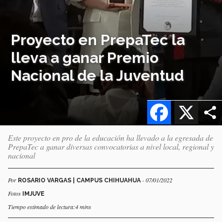
Proyecto en PrepaTec la
lleva a ganar Premio
Nacional de la Juventud
Facebook
X
Este proyecto en pro de la educación ha llevado a la egresada de
PrepaTec a ganar diversas convocatorias a nivel local, regional y
nacional
Por
- 07/01/2022
ROSARIO VARGAS | CAMPUS CHIHUAHUA
Fotos
IMJUVE
Tiempo estimado de lectura:4 mins