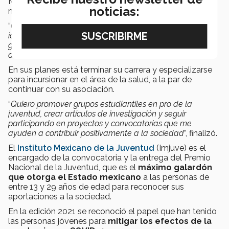
Monterrey campus Chihuahua, donde busca desarrollar
noticias:
mejor su asociación.
“
Como dice la frase que considero ha sido mi lema: las
ideas cambian al mundo, los jóvenes somos capaces de
generar ideas, por lo tanto, los jóvenes podemos cambiar
al mundo”
, indicó.
En sus planes está terminar su carrera y especializarse
para incursionar en el área de la salud, a la par de
continuar con su asociación.
“
Quiero promover grupos estudiantiles en pro de la
juventud, crear artículos de investigación y seguir
participando en proyectos y convocatorias que me
ayuden a contribuir positivamente a la sociedad
”, finalizó.
El
Instituto Mexicano de la Juventud
(Imjuve) es el
encargado de la convocatoria y la entrega del Premio
Nacional de la Juventud, que es el
máximo galardón
que otorga el Estado mexicano
a las personas de
entre 13 y 29 años de edad para reconocer sus
aportaciones a la sociedad.
En la edición 2021 se reconoció el papel que han tenido
las personas jóvenes para
mitigar los efectos de la