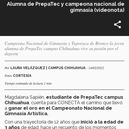
Alumna de PrepaTec y campeona nacional de
gimnasia (videonota)
Campeona Nacional de Gimnasia y Teporaca de Bronce la joven
alumna de PrepaTec campus Chihuahua vive su pasión por el
deporte
Por
- 14/02/2022
LAURA VELÁZQUEZ | CAMPUS CHIHUAHUA
Fotos
CORTESÍA
Tiempo estimado de lectura:1 min
Magdalena Sapién,
estudiante de PrepaTec campus
Chihuahua
, cuenta para CONECTA el camino que llevó
a
ganar el oro en el Campeonato Nacional de
Gimnasia Artística.
Con una trayectoria de 12 años que
inició a la edad de
3 años
de edad, hace un recuento de los momentos