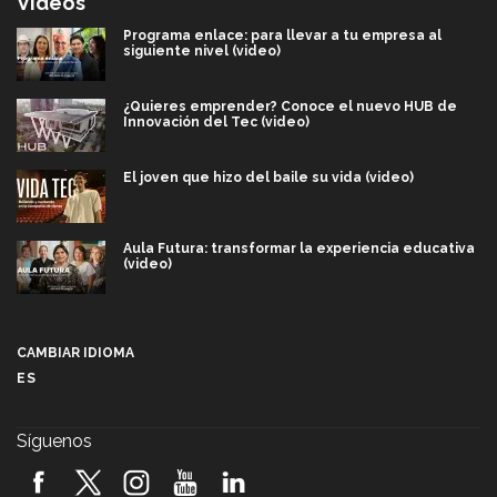
Videos
Programa enlace: para llevar a tu empresa al
siguiente nivel (video)
¿Quieres emprender? Conoce el nuevo HUB de
Innovación del Tec (video)
El joven que hizo del baile su vida (video)
Aula Futura: transformar la experiencia educativa
(video)
Más que un festival cultural: así es la magia de
VIBRART 2026 (video)
CAMBIAR IDIOMA
ES
Javier Guzmán: investigación con impacto social
(video)
Síguenos
¡México, en el top del mundial de robótica FIRST
2026! (video)