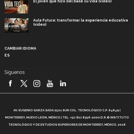
El joven que hizo del baile su vida (video)
Aula Futura: transformar la experiencia educativa
(video)
Más que un festival cultural: así es la magia de
VIBRART 2026 (video)
CAMBIAR IDIOMA
ES
Javier Guzmán: investigación con impacto social
(video)
Síguenos
¡México, en el top del mundial de robótica FIRST
2026! (video)
Vida Tec: Pasión, disciplina y básquetbol, con Gael
Adame (video)
A
AV. EUGENIO GARZA SADA 2501 SUR COL. TECNOLÓGICO C.P. 64849 |
L
¿Cómo es el Modelo Educativo Tec? (video)
MONTERREY, NUEVO LEÓN, MÉXICO | TEL. +52 (81) 8358-2000 D.R.© INSTITUTO
TECNOLÓGICO Y DE ESTUDIOS SUPERIORES DE MONTERREY, MÉXICO. 2018