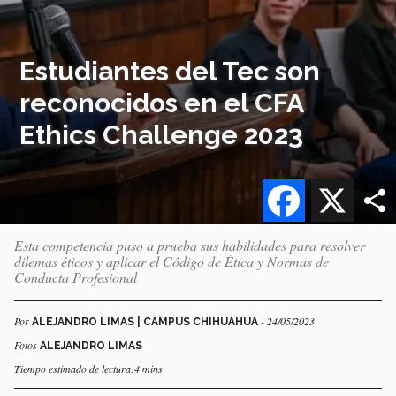
Estudiantes del Tec son
reconocidos en el CFA
Ethics Challenge 2023
Facebook
X
Esta competencia puso a prueba sus habilidades para resolver
dilemas éticos y aplicar el Código de Ética y Normas de
Conducta Profesional
Por
- 24/05/2023
ALEJANDRO LIMAS | CAMPUS CHIHUAHUA
Fotos
ALEJANDRO LIMAS
Tiempo estimado de lectura:4 mins