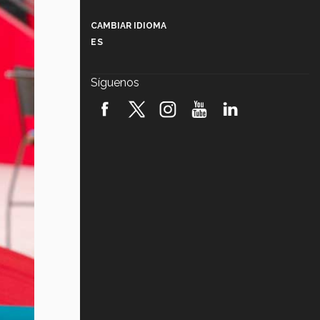
Más que un festival cultural: así es
la magia de VIBRART 2026 (video)
CAMBIAR IDIOMA
ES
Javier Guzmán: investigación con
impacto social (video)
Síguenos
¡México, en el top del mundial de
robótica FIRST 2026! (video)
Vida Tec: Pasión, disciplina y
básquetbol, con Gael Adame
(video)
¿Cómo es el Modelo Educativo
Tec? (video)
Vida Tec: Feminismo e Inteligencia
Artificial, Paola Ricaurte (video)