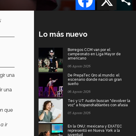
s
Lo más nuevo
Borregos CCM van por el
campeonato en Liga Mayor de
americano
06 Agosto 2026
gir una
De PrepaTec Qro al mundo: el
escenario donde nació un gran
sueño
ir una
06 Agosto 2026
Tec y UT Austin buscan "devolver la
voz" a hispanohablantes con afasia
en que
05 Agosto 2026
a ir
En la ONU: mexicana y EXATEC
representó en Nueva York a la
juventud