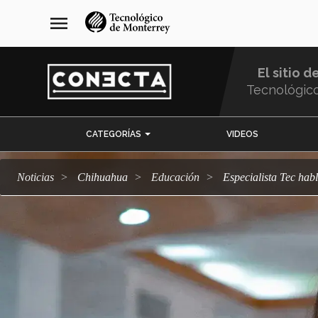
Pasar
navegación
menu
al
principal
contenido
principal
El sitio d
Tecnológic
Menu
CATEGORÍAS
VIDEOS
Comunidad
Noticias
Chihuahua
Educación
Especialista Tec hab