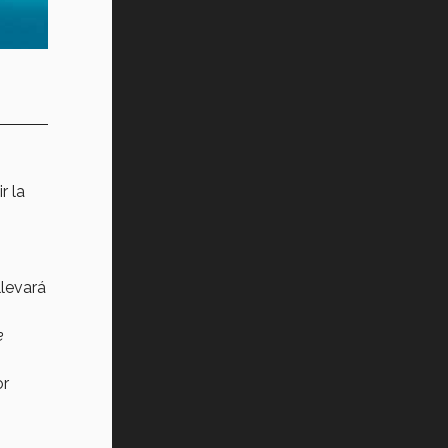
r la
llevará
e
or