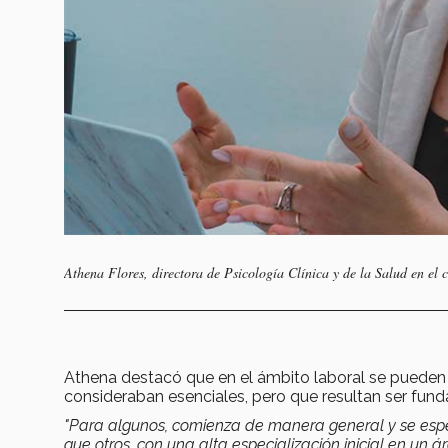
Athena Flores, directora de Psicología Clínica y de la Salud en e
Athena destacó que en el ámbito laboral se pueden 
consideraban esenciales, pero que resultan ser fun
"Para algunos, comienza de manera general y se espe
que otros, con una alta especialización inicial en u