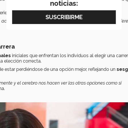
noticias:
riencia única para cada individuo.
a acompañando lo largo de tu vida y se va matizando de difer
arrera
nales
iniciales que enfrentan los individuos al elegir una carrer
la elección correcta.
e estar perdiéndose de una opción mejor, reflejando un
ses
ente y el cerebro nos hacen ver las otras opciones como si
a.