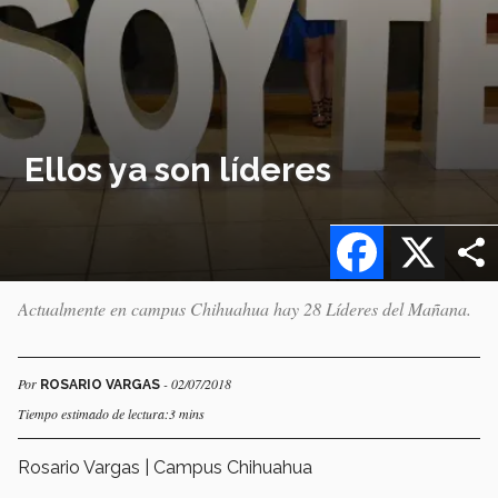
Ellos ya son líderes
Facebook
X
Actualmente en campus Chihuahua hay 28 Líderes del Mañana.
Por
- 02/07/2018
ROSARIO VARGAS
Tiempo estimado de lectura:3 mins
Rosario Vargas | Campus Chihuahua