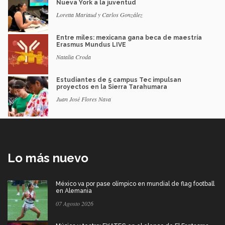
Nueva York a la juventud
Loretta Mariaud y Carlos González
Entre miles: mexicana gana beca de maestría
Erasmus Mundus LIVE
Natalia Croda
Estudiantes de 5 campus Tec impulsan
proyectos en la Sierra Tarahumara
Juan José Flores Nava
Lo más nuevo
México va por pase olímpico en mundial de flag football
en Alemania
07 Agosto 2026