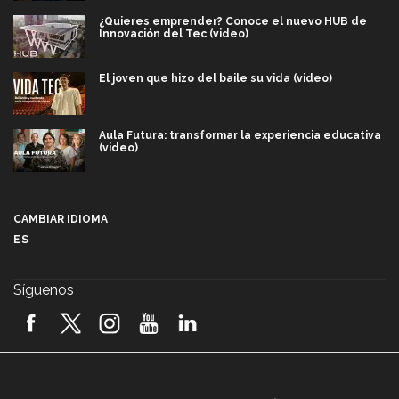
¿Quieres emprender? Conoce el nuevo HUB de
Innovación del Tec (video)
El joven que hizo del baile su vida (video)
Aula Futura: transformar la experiencia educativa
(video)
Más que un festival cultural: así es la magia de
VIBRART 2026 (video)
CAMBIAR IDIOMA
ES
Javier Guzmán: investigación con impacto social
(video)
Síguenos
¡México, en el top del mundial de robótica FIRST
2026! (video)
Vida Tec: Pasión, disciplina y básquetbol, con Gael
Adame (video)
A