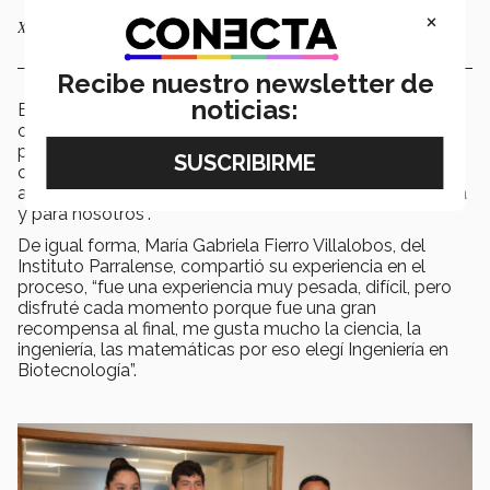
×
Ximena Cedillo Torres tiene el apoyo total de sus padres
Recibe nuestro newsletter de
noticias:
El papá de Ximena expresó con orgullo que esta es una
oportunidad que su hija merece “estoy muy contento
porque ella siempre ha querido tener una educación de
calidad, desgraciadamente, a veces, no se puede tener
acceso y esta fue una muy buena oportunidad para ella
y para nosotros”.
De igual forma, María Gabriela Fierro Villalobos, del
Instituto Parralense, compartió su experiencia en el
proceso, “fue una experiencia muy pesada, difícil, pero
disfruté cada momento porque fue una gran
recompensa al final, me gusta mucho la ciencia, la
ingeniería, las matemáticas por eso elegí Ingeniería en
Biotecnología”.